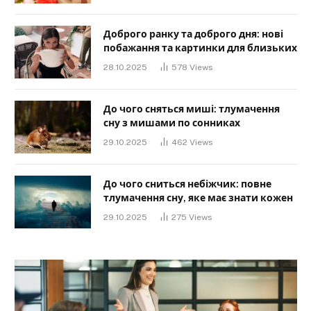
Доброго ранку та доброго дня: нові
побажання та картинки для близьких
28.10.2025
578
Views
До чого сняться миші: тлумачення
сну з мишами по сонниках
29.10.2025
462
Views
До чого сниться небіжчик: повне
тлумачення сну, яке має знати кожен
29.10.2025
275
Views