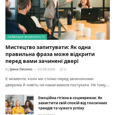
ЛАЙФХАКИ ВПЕВНЕНОСТІ
Мистецтво запитувати: Як одна
правильна фраза може відкрити
перед вами зачинені двері
By
Ірина Лисенко
03.08.2026
0
Є моменти, коли ми стоїмо перед зачиненими
дверима й навіть не намагаємося постукати. Не тому,…
Емоційна гігієна в соцмережах: Як
захистити свій спокій від токсичних
трендів та чужого успіху