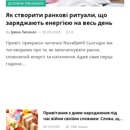
ДУХОВНА РІВНОВАГА
Як створити ранкові ритуали, що
заряджають енергією на весь день
By
Ірина Лисенко
19.05.2025
0
Привіт, прекрасні читачки NovaSpirit! Сьогодні ми
поговоримо про те, як започаткувати ранок,
сповнений енергії та натхнення. Адже саме перші
години…
Привітання з днем народження під
час війни своїми словами: Слова, що
дарують надію та силу
22.11.2025
798
Views