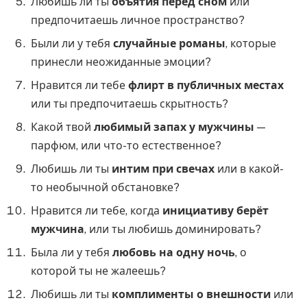
Любишь ли ты
объятия перед сном
или
предпочитаешь личное пространство?
Были ли у тебя
случайные романы
, которые
принесли неожиданные эмоции?
Нравится ли тебе
флирт в публичных местах
или ты предпочитаешь скрытность?
Какой твой
любимый запах у мужчины
—
парфюм, или что-то естественное?
Любишь ли ты
интим при свечах
или в какой-
то необычной обстановке?
Нравится ли тебе, когда
инициативу берёт
мужчина
, или ты любишь доминировать?
Была ли у тебя
любовь на одну ночь
, о
которой ты не жалеешь?
Любишь ли ты
комплименты о внешности
или