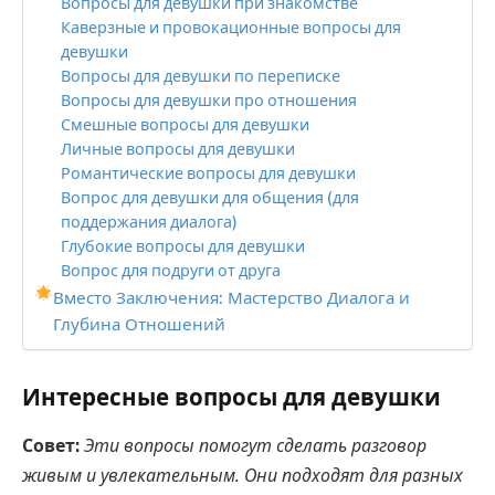
Вопросы для девушки при знакомстве
Каверзные и провокационные вопросы для
девушки
Вопросы для девушки по переписке
Вопросы для девушки про отношения
Смешные вопросы для девушки
Личные вопросы для девушки
Романтические вопросы для девушки
Вопрос для девушки для общения (для
поддержания диалога)
Глубокие вопросы для девушки
Вопрос для подруги от друга
Вместо Заключения: Мастерство Диалога и
Глубина Отношений
Интересные вопросы для девушки
Совет:
Эти вопросы помогут сделать разговор
живым и увлекательным. Они подходят для разных