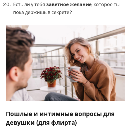
Есть ли у тебя
заветное желание
, которое ты
пока держишь в секрете?
Пошлые и интимные вопросы для
девушки (для флирта)