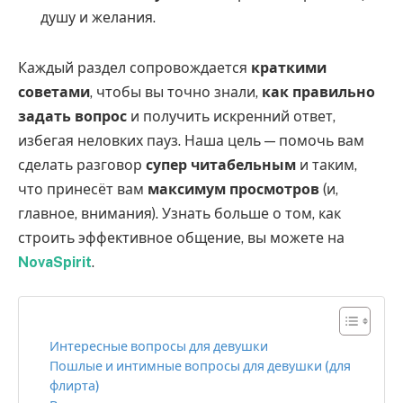
душу и желания.
Каждый раздел сопровождается
краткими
советами
, чтобы вы точно знали,
как правильно
задать вопрос
и получить искренний ответ,
избегая неловких пауз. Наша цель — помочь вам
сделать разговор
супер читабельным
и таким,
что принесёт вам
максимум просмотров
(и,
главное, внимания). Узнать больше о том, как
строить эффективное общение, вы можете на
NovaSpirit
.
Интересные вопросы для девушки
Пошлые и интимные вопросы для девушки (для
флирта)