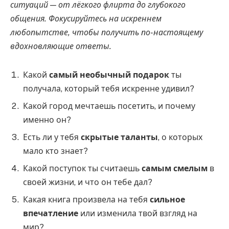
ситуаций — от лёгкого флирта до глубокого
общения. Фокусируйтесь на искреннем
любопытстве, чтобы получить по-настоящему
вдохновляющие ответы.
Какой
самый необычный подарок
ты
получала, который тебя искренне удивил?
Какой город мечтаешь посетить, и почему
именно он?
Есть ли у тебя
скрытые таланты
, о которых
мало кто знает?
Какой поступок ты считаешь
самым смелым
в
своей жизни, и что он тебе дал?
Какая книга произвела на тебя
сильное
впечатление
или изменила твой взгляд на
мир?