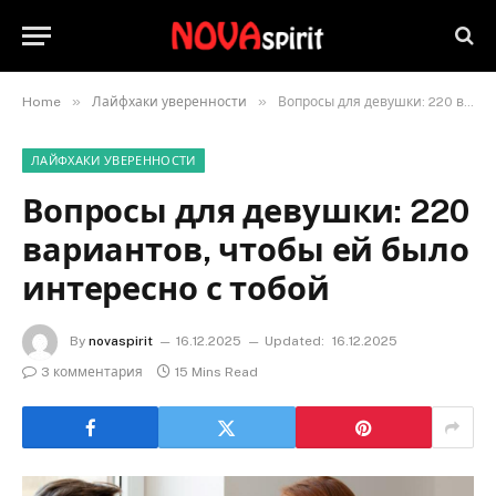
»
»
Home
Лайфхаки уверенности
Вопросы для девушки: 220 вариантов, чтобы ей было интересно с тобой
ЛАЙФХАКИ УВЕРЕННОСТИ
Вопросы для девушки: 220
вариантов, чтобы ей было
интересно с тобой
By
novaspirit
16.12.2025
Updated:
16.12.2025
3 комментария
15 Mins Read