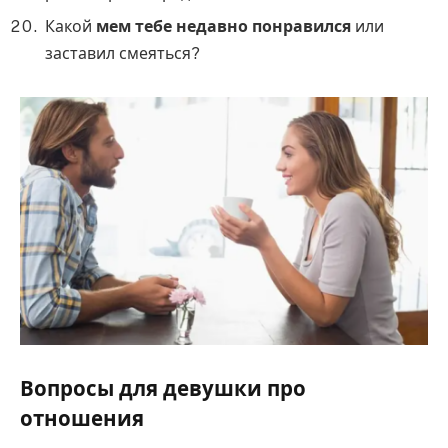
Какой
мем тебе недавно понравился
или
заставил смеяться?
Вопросы для девушки про
отношения