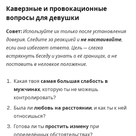
Каверзные и провокационные
вопросы для девушки
Совет:
Используйте их только после установления
доверия. Следите за реакцией и
не настаивайте
,
если она избегает ответа. Цель — слегка
встряхнуть беседу и узнать о её границах, а не
поставить в неловкое положение.
Какая твоя
самая большая слабость в
мужчинах
, которую ты не можешь
контролировать?
Была ли
любовь на расстоянии
, и как ты к ней
относишься?
Готова ли ты
простить измену
при
определённых обстоятельствах?