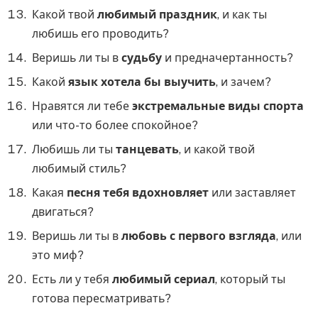
Какой твой
любимый праздник
, и как ты
любишь его проводить?
Веришь ли ты в
судьбу
и предначертанность?
Какой
язык хотела бы выучить
, и зачем?
Нравятся ли тебе
экстремальные виды спорта
или что-то более спокойное?
Любишь ли ты
танцевать
, и какой твой
любимый стиль?
Какая
песня тебя вдохновляет
или заставляет
двигаться?
Веришь ли ты в
любовь с первого взгляда
, или
это миф?
Есть ли у тебя
любимый сериал
, который ты
готова пересматривать?