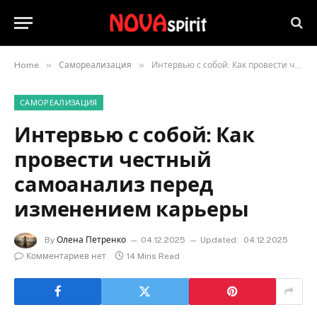
»
»
Home
Самореализация
Интервью с собой: Как провести честный самоанализ перед изменением карьеры
САМОРЕАЛИЗАЦИЯ
Интервью с собой: Как
провести честный
самоанализ перед
изменением карьеры
By
Олена Петренко
04.12.2025
Updated:
04.12.2025
Комментариев нет
14 Mins Read