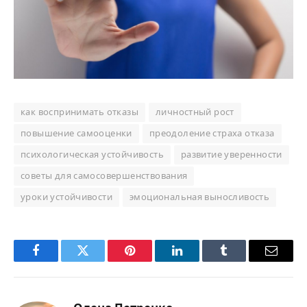
как воспринимать отказы
личностный рост
повышение самооценки
преодоление страха отказа
психологическая устойчивость
развитие уверенности
советы для самосовершенствования
уроки устойчивости
эмоциональная выносливость
Facebook
Twitter
Pinterest
LinkedIn
Tumblr
Email