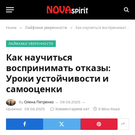
»
»
Home
Лайфхаки уверенности
Как научиться воспринимать отказы: Уроки устойчивости и самооценки
ЛАЙФХАКИ УВЕРЕННОСТИ
Как научиться
воспринимать отказы:
Уроки устойчивости и
самооценки
By
Олена Петренко
09.06.2025
Updated:
09.06.2025
Комментариев нет
5 Mins Read