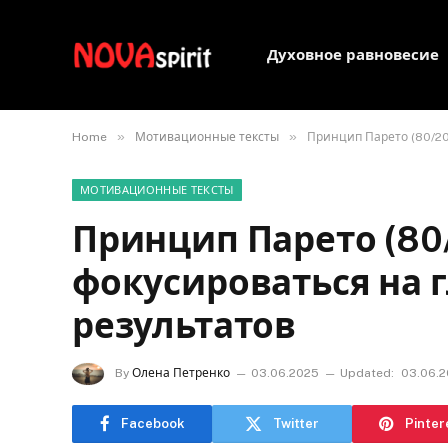
Духовное равновесие
»
»
Home
Мотивационные тексты
Принцип Парето (80/20
МОТИВАЦИОННЫЕ ТЕКСТЫ
Принцип Парето (80/
фокусироваться на 
результатов
By
Олена Петренко
03.06.2025
Updated:
03.06.
Facebook
Twitter
Pinter