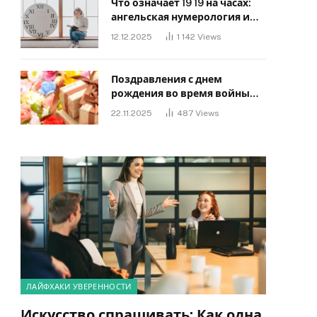
Что означает 19 19 на часах:
ангельская нумерология и
значение в любви
12.12.2025
1 142
Views
Поздравления с днем ​​
рождения во время войны
своими словами: Слова,
22.11.2025
487
Views
дающие надежду и силу
ЛАЙФХАКИ УВЕРЕННОСТИ
Искусство спрашивать: Как одна