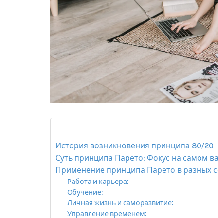
История возникновения принципа 80/20
Суть принципа Парето: Фокус на самом 
Применение принципа Парето в разных с
Работа и карьера:
Обучение:
Личная жизнь и саморазвитие:
Управление временем: