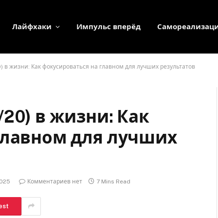
Лайфхаки
Импульс вперёд
Самореализац
) в жизни: Как фокусироваться на главном для лучших результатов
20) в жизни: Как
главном для лучших
2025
Комментариев нет
7 Mins Read
est