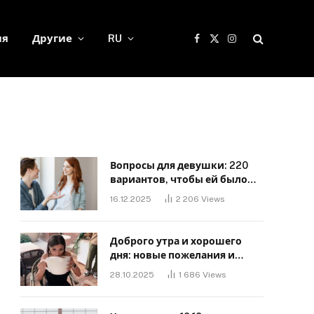
ия
Другие
RU
Facebook
X
Instagram
(Twitter)
Вопросы для девушки: 220
вариантов, чтобы ей было
интересно с тобой
16.12.2025
2 206
Views
Доброго утра и хорошего
дня: новые пожелания и
картинки для близких
28.10.2025
1 686
Views