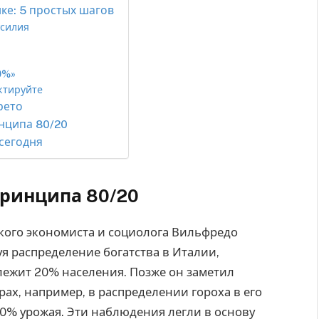
ке: 5 простых шагов
усилия
0%»
ктируйте
рето
нципа 80/20
сегодня
ринципа 80/20
кого экономиста и социолога Вильфредо
уя распределение богатства в Италии,
лежит 20% населения. Позже он заметил
ах, например, в распределении гороха в его
80% урожая. Эти наблюдения легли в основу