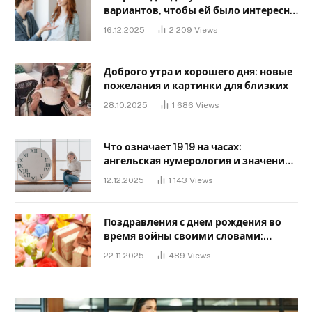
вариантов, чтобы ей было интересно
с тобой
16.12.2025
2 209
Views
Доброго утра и хорошего дня: новые
пожелания и картинки для близких
28.10.2025
1 686
Views
Что означает 19 19 на часах:
ангельская нумерология и значение
в любви
12.12.2025
1 143
Views
Поздравления с днем ​​рождения во
время войны своими словами:
Слова, дающие надежду и силу
22.11.2025
489
Views