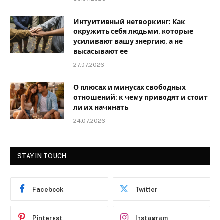
Интуитивный нетворкинг: Как
окружить себя людьми, которые
усиливают вашу энергию, а не
высасывают ее
27.07.2026
О плюсах и минусах свободных
отношений: к чему приводят и стоит
ли их начинать
24.07.2026
STAY IN TOUCH
Facebook
Twitter
Pinterest
Instagram