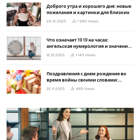
Доброго утра и хорошего дня: новые
пожелания и картинки для близких
28.10.2025
1 686
Views
Что означает 19 19 на часах:
ангельская нумерология и значение
в любви
12.12.2025
1 143
Views
Поздравления с днем ​​рождения во
время войны своими словами:
Слова, дающие надежду и силу
22.11.2025
489
Views