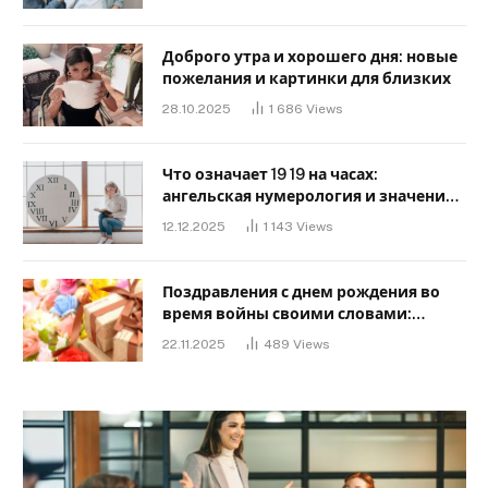
Доброго утра и хорошего дня: новые
пожелания и картинки для близких
28.10.2025
1 686
Views
Что означает 19 19 на часах:
ангельская нумерология и значение
в любви
12.12.2025
1 143
Views
Поздравления с днем ​​рождения во
время войны своими словами:
Слова, дающие надежду и силу
22.11.2025
489
Views