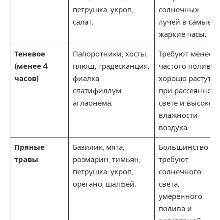
петрушка, укроп,
солнечных
салат.
лучей в самые
жаркие часы.
Теневое
Папоротники, хосты,
Требуют менее
(менее 4
плющ, традесканция,
частого полива,
часов)
фиалка,
хорошо растут
спатифиллум,
при рассеянном
аглаонема.
свете и высокой
влажности
воздуха.
Пряные
Базилик, мята,
Большинство
травы
розмарин, тимьян,
требуют
петрушка, укроп,
солнечного
орегано, шалфей.
света,
умеренного
полива и