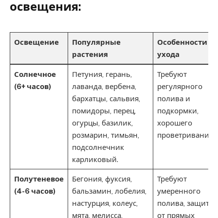
освещения:
Освещение
Популярные
Особенности
растения
ухода
Солнечное
Петуния, герань,
Требуют
(6+ часов)
лаванда, вербена,
регулярного
бархатцы, сальвия,
полива и
помидоры, перец,
подкормки,
огурцы, базилик,
хорошего
розмарин, тимьян,
проветривания.
подсолнечник
карликовый.
Полутеневое
Бегония, фуксия,
Требуют
(4-6 часов)
бальзамин, лобелия,
умеренного
настурция, колеус,
полива, защиты
мята, мелисса,
от прямых