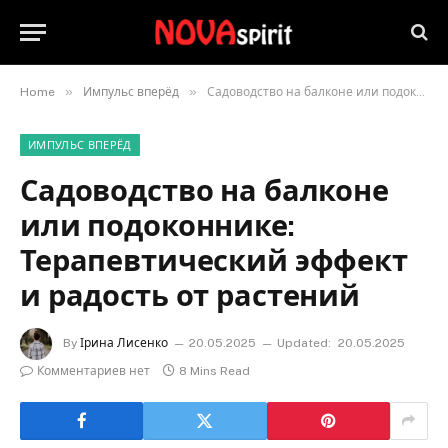
»
»
Home
Импульс вперёд
Садоводство на балконе или подоконнике: Терапевтический эффект и радость от растений
ИМПУЛЬС ВПЕРЁД
Садоводство на балконе
или подоконнике:
Терапевтический эффект
и радость от растений
By
Ірина Лисенко
20.05.2025
Updated:
20.05.2025
Комментариев нет
8 Mins Read