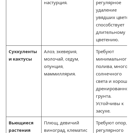
настурция.
регулярное
удаление
увядших цветов
способствует
длительному
цветению.
Суккуленты
Алоэ, эхеверия,
Требуют
и кактусы
молочай, седум,
минимального
опунция,
полива, много
маммиллярия.
солнечного
света и хорошо
дренированног
грунта.
Устойчивы к
засухе.
Вьющиеся
Плющ, девичий
Требуют опор,
растения
виноград, клематис
регулярного