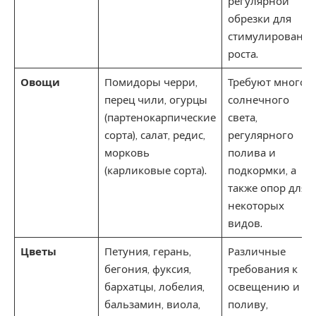
регулярной
обрезки для
стимулирования
роста.
Овощи
Помидоры черри,
Требуют много
перец чили, огурцы
солнечного
(партенокарпические
света,
сорта), салат, редис,
регулярного
морковь
полива и
(карликовые сорта).
подкормки, а
также опор для
некоторых
видов.
Цветы
Петуния, герань,
Различные
бегония, фуксия,
требования к
бархатцы, лобелия,
освещению и
бальзамин, виола,
поливу,