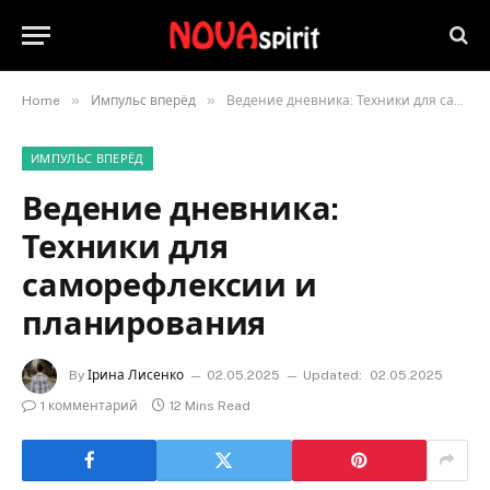
»
»
Home
Импульс вперёд
Ведение дневника: Техники для саморефлексии и планирования
ИМПУЛЬС ВПЕРЁД
Ведение дневника:
Техники для
саморефлексии и
планирования
By
Ірина Лисенко
02.05.2025
Updated:
02.05.2025
1 комментарий
12 Mins Read