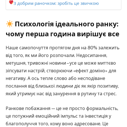
З добрим раночком: зробіть це звичкою
Психологія ідеального ранку:
чому перша година вирішує все
Наше самопочуття протягом дня на 80% залежить
від того, як ми його розпочали. Недосипання,
метушня, тривожні новини – усе це може миттєво
зіпсувати настрій, створюючи «ефект доміно» для
негативу. А ось тепле слово або несподіване
послання від близької людини діє як якір позитиву,
який утримує нас від занурення в рутину та стрес.
Ранкове побажання — це не просто формальність,
це потужний емоційний імпульс та інвестиція у
благополуччя того, кому воно адресоване. Це