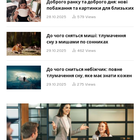
Доброго ранку та доброго дня: нові
побажання та картинки для близьких
28.10.2025
579
Views
До чого сняться миші: тлумачення
сну з мишами по сонниках
29.10.2025
462
Views
До чого сниться небіжчик: повне
тлумачення сну, яке має знати кожен
29.10.2025
275
Views