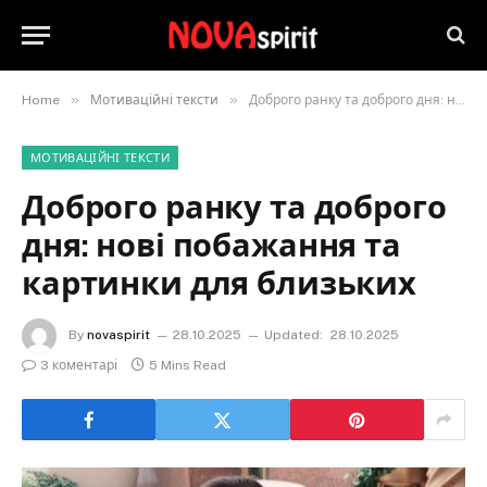
»
»
Home
Мотиваційні тексти
Доброго ранку та доброго дня: нові побажання та картинки для близьких
МОТИВАЦІЙНІ ТЕКСТИ
Доброго ранку та доброго
дня: нові побажання та
картинки для близьких
By
novaspirit
28.10.2025
Updated:
28.10.2025
3 коментарі
5 Mins Read