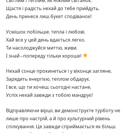
Світлим і теплим, як ніжний світанок.
Щастя і радість нехай до тебе прийдуть,
День принесе лиш букет сподіванок!
Усмішок побільше, тепла і любові,
Хай все у цей день вдається легко.
Ти насолоджуйся миттю, живи,
І знай – попереду тільки хороше!
Нехай сонце прокинеться і у віконце загляне,
Зарядить енергією, теплом обдарує.
І все, що ти хочеш, сьогодні настане,
Успіх нехай завжди з тобою мандрує!
Відправляючи вірші, ви демонструєте турботу не
лише про настрій, а й про культурний рівень
спілкування. Це завжди сприймається як більш