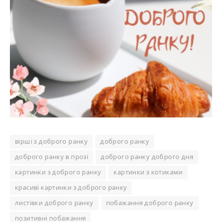
вірші з доброго ранку
доброго ранку
доброго ранку в прозі
доброго ранку доброго дня
картинки з доброго ранку
картинки з котиками
красиві картинки з доброго ранку
листівки доброго ранку
побажання доброго ранку
позитивні побажання