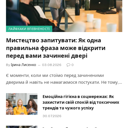
ЛАЙФХАКИ ВПЕВНЕНОСТІ
Мистецтво запитувати: Як одна
правильна фраза може відкрити
перед вами зачинені двері
By
Ірина Лисенко
03.08.2026
0
Є моменти, коли ми стоїмо перед зачиненими
дверима й навіть не намагаємося постукати. Не тому,…
Емоційна гігієна в соцмережах: Як
захистити свій спокій від токсичних
трендів та чужого успіху
30.07.2026