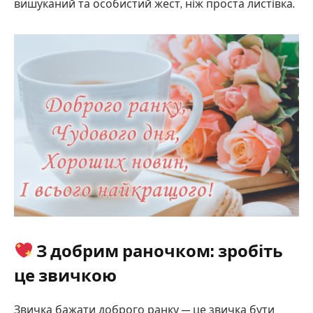
вишуканий та особистий жест, ніж проста листівка.
З добрим раночком: зробіть
це звичкою
Звичка бажати доброго ранку — це звичка бути