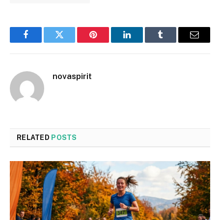
Facebook
Twitter
Pinterest
LinkedIn
Tumblr
Email
novaspirit
RELATED
POSTS