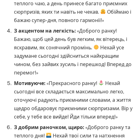
теплого чаю, а день принесе багато приємних
сюрпризів, яких ти навіть не чекав.
Обіймаю і
бажаю супер-дня, повного гармонії!»
З акцентом на легкість:
«Доброго ранку!
Бажаю, щоб цей день був легким, як вітерець, і
яскравим, як сонячний промінь.
Нехай усе
задумане сьогодні здійсниться найкращим
чином, без зайвих зусиль і перешкод! Вперед до
перемог!»
Мотивуюче:
«Прекрасного ранку!
Нехай
сьогодні все складається максимально легко,
оточуючі радують приємними словами, а життя
щедро обдаровує приємними сюрпризами. Вір у
себе, у тебе все вийде! Йди тільки вперед!»
З добрим раночком, щиро:
«Доброго ранку та
теплого дня!
Нехай твої сили та натхнення