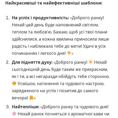
Найкрасивіші та найефективніші шаблони:
На успіх і продуктивність:
«Доброго ранку!
Нехай цей день буде наповнений світлом,
теплом та любов’ю. Бажаю, щоб усі твої плани
здійснилися, а кожна хвилина приносила лише
радість і наближала тебе до мети! Удачі в усіх
починаннях і легкого дня!
»
Для підняття духу:
«Доброго ранку!
Нехай
сьогоднішній день буде таким же прекрасним,
як і ти, а всі негаразди обійдуть тебе стороною.
Усмішок, натхнення та чудового настрою,
зарядженого на успіх і позитив до самого
вечора!
»
Найтепліше:
«Доброго ранку та чудового дня!
Нехай ранок почнеться з ароматної кави чи