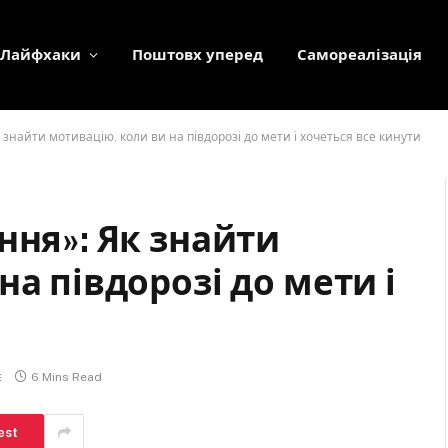
Лайфхаки
Поштовх уперед
Самореалізація
 знайти мотивацію, коли ви на півдорозі до мети і хочеться все кинути
ння»: Як знайти
на півдорозі до мети і
є
6 Mins Read
est