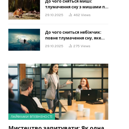
До чого сняться миші:
тлумачення сну з мишами по
сонниках
29.10.2025
462
Views
До чого сниться небіжчик:
повне тлумачення сну, яке
має знати кожен
29.10.2025
275
Views
ЛАЙФХАКИ ВПЕВНЕНОСТІ
Мистецтво запитувати: Як одна