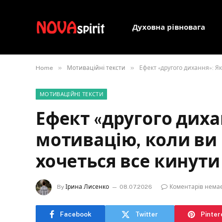
Духовна рівновага
»
»
Home
Мотиваційні тексти
Ефект «другого дихання»: Як
МОТИВАЦІЙНІ ТЕКСТИ
Ефект «другого диха
мотивацію, коли ви 
хочеться все кинути
By
Ірина Лисенко
08.07.2026
Коментарів нема
Facebook
Twitter
Pinter