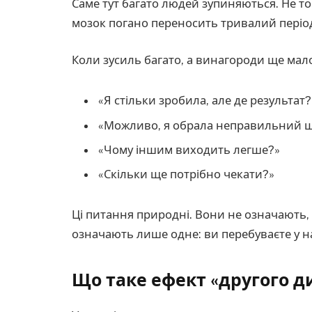
Саме тут багато людей зупиняються. Не то
мозок погано переносить тривалий періо
Коли зусиль багато, а винагороди ще мал
«Я стільки зробила, але де результат?
«Можливо, я обрала неправильний 
«Чому іншим виходить легше?»
«Скільки ще потрібно чекати?»
Ці питання природні. Вони не означають
означають лише одне: ви перебуваєте у н
Що таке ефект «другого ди