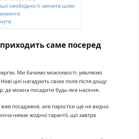
ньої необхідності змінити шлях
 моменти
инути
 приходить саме посеред
нергію. Ми бачимо можливості, уявляємо
 Нові цілі нагадують свіже поле після дощу:
р, де можна посадити будь-яке насіння.
я вже посаджене, але паростки ще не видно.
оча немає жодної гарантії, що завтра