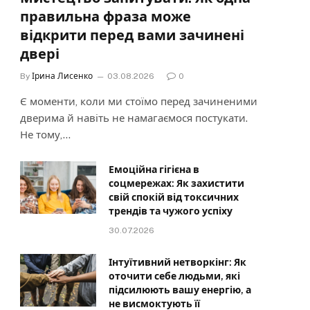
правильна фраза може
відкрити перед вами зачинені
двері
By
Ірина Лисенко
03.08.2026
0
Є моменти, коли ми стоїмо перед зачиненими
дверима й навіть не намагаємося постукати.
Не тому,…
Емоційна гігієна в
соцмережах: Як захистити
свій спокій від токсичних
трендів та чужого успіху
30.07.2026
Інтуїтивний нетворкінг: Як
оточити себе людьми, які
підсилюють вашу енергію, а
не висмоктують її