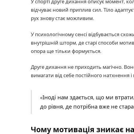
У спорті друге дихання описує момент, к
відчуває новий приплив сил. Тіло адаптує
рух знову стає можливим.
У психологічному сенсі відбувається схо
внутрішній шторм, де старі способи моти
опора ще тільки формується.
Друге дихання не приходить магічно. Воно
вимагати від себе постійного натхнення 
«Іноді нам здається, що ми втрат
до рівня, де потрібна вже не стара 
Чому мотивація зникає нав