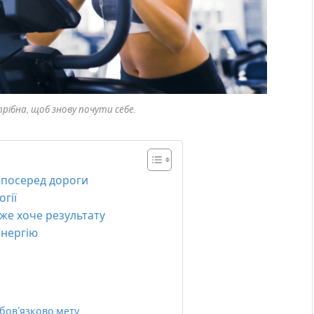
трібна, щоб знову почути себе.
 посеред дороги
гії
уже хоче результату
енергію
обов’язково мету