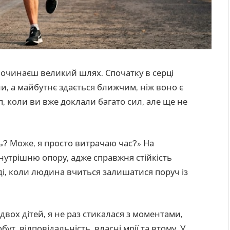
 починаєш великий шлях. Спочатку в серці
и, а майбутнє здається ближчим, ніж воно є
п, коли ви вже доклали багато сил, але ще не
ть? Може, я просто витрачаю час?» На
внутрішню опору, адже справжня стійкість
оді, коли людина вчиться залишатися поруч із
двох дітей, я не раз стикалася з моментами,
т, відповідальність, власні мрії та втому. У