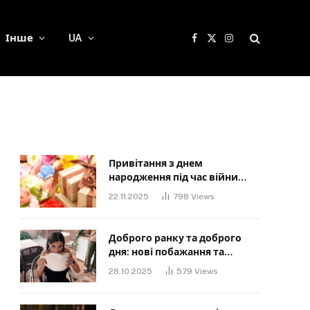
Інше
UA
Facebook
X
Instagram
(Twitter)
Привітання з днем
народження під час війни
своїми словами: Слова, що
22.11.2025
798
Views
дарують надію та силу
Доброго ранку та доброго
дня: нові побажання та
картинки для близьких
28.10.2025
579
Views