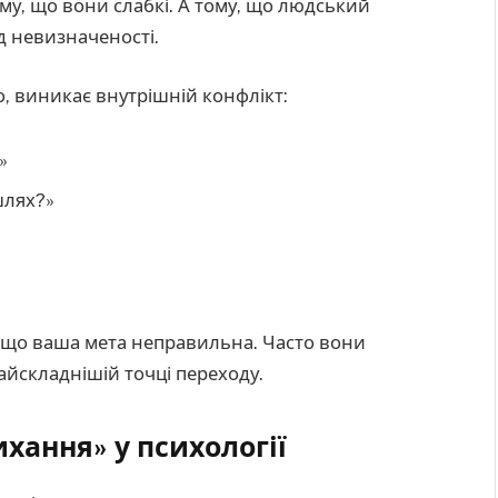
му, що вони слабкі. А тому, що людський
д невизначеності.
о, виникає внутрішній конфлікт:
»
шлях?»
, що ваша мета неправильна. Часто вони
айскладнішій точці переходу.
хання» у психології