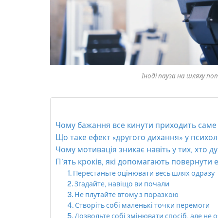
Іноді пауза на шляху по
Чому бажання все кинути приходить саме
Що таке ефект «другого дихання» у психоло
Чому мотивація зникає навіть у тих, хто д
П’ять кроків, які допомагають повернути 
1. Перестаньте оцінювати весь шлях одразу
2. Згадайте, навіщо ви почали
3. Не плутайте втому з поразкою
4. Створіть собі маленькі точки перемоги
5. Дозвольте собі змінювати спосіб, але не 