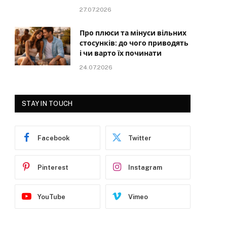
27.07.2026
Про плюси та мінуси вільних
стосунків: до чого приводять
і чи варто їх починати
24.07.2026
STAY IN TOUCH
Facebook
Twitter
Pinterest
Instagram
YouTube
Vimeo