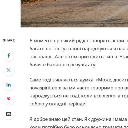
Є момент, про який рідко говорять, коли
SHARE
багато вогню, у голові народжуються план
насправді. Але потім приходить тиша. Ета
бачите бажаного результату.
Саме тоді з’являється думка: «Може, доси
novaspirit.com.ua ми часто говоримо про 
народжується не тоді, коли все легко, а т
собою у складні періоди.
Я добре знаю цей стан. Як дружина і мама 
коли потрібно було одночасно тримати побу