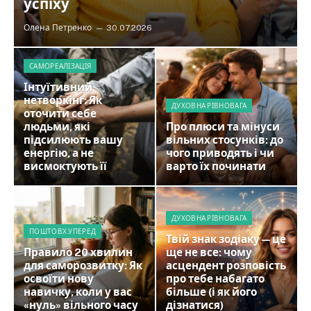
успіху
Олена Петренко
30.07.2026
САМОРЕАЛІЗАЦІЯ
Інтуїтивний
нетворкінг: Як
ДУХОВНА РІВНОВАГА
оточити себе
людьми, які
Про плюси та мінуси
підсилюють вашу
вільних стосунків: до
енергію, а не
чого приводять і чи
висмоктують її
варто їх починати
ДУХОВНА РІВНОВАГА
ПОШТОВХ УПЕРЕД
Твій знак зодіаку — це
Правило 20 хвилин
ще не все: чому
для саморозвитку: Як
асцендент розповість
освоїти нову
про тебе набагато
навичку, коли у вас
більше (і як його
«нуль» вільного часу
дізнатися)