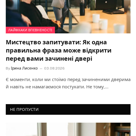
ЛАЙФХАКИ ВПЕВНЕНОСТІ
Сексуальна жінка – хто вона?
By
novaspirit
22.07.2026
Сучасний світ розвивається з неймовірною швидкістю,
змінюються соціальні норми, стандарти краси та
життєві орієнтири. Проте…
НЕ ПРОПУСТИ