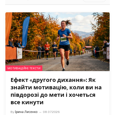
МОТИВАЦІЙНІ ТЕКСТИ
Ефект «другого дихання»: Як
знайти мотивацію, коли ви на
півдорозі до мети і хочеться
все кинути
By
Ірина Лисенко
08.07.2026
Є момент, про який рідко говорять, коли починаєш