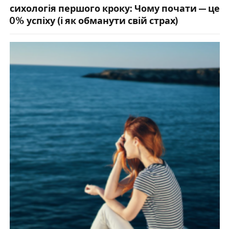
80% успіху (і як обманути свій страх)