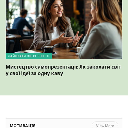
ЛАЙФХАКИ ВПЕВНЕНОСТІ
Мистецтво самопрезентації: Як закохати світ
у свої ідеї за одну каву
МОТИВАЦІЯ
View More