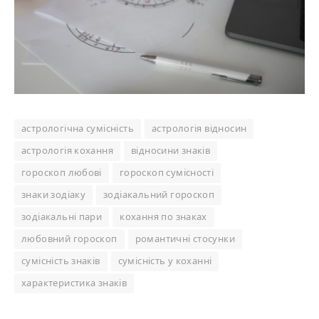
астрологічна сумісність
астрологія відносин
астрологія кохання
відносини знаків
гороскоп любові
гороскоп сумісності
знаки зодіаку
зодіакальний гороскоп
зодіакальні пари
кохання по знаках
любовний гороскоп
романтичні стосунки
сумісність знаків
сумісність у коханні
характеристика знаків