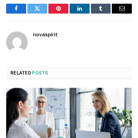
Facebook
Twitter
Pinterest
LinkedIn
Tumblr
Email
novaspirit
RELATED
POSTS