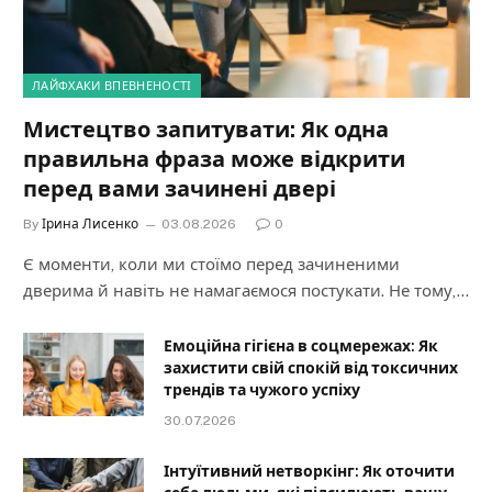
ЛАЙФХАКИ ВПЕВНЕНОСТІ
Мистецтво запитувати: Як одна
правильна фраза може відкрити
перед вами зачинені двері
By
Ірина Лисенко
03.08.2026
0
Є моменти, коли ми стоїмо перед зачиненими
дверима й навіть не намагаємося постукати. Не тому,…
Емоційна гігієна в соцмережах: Як
захистити свій спокій від токсичних
трендів та чужого успіху
30.07.2026
Інтуїтивний нетворкінг: Як оточити