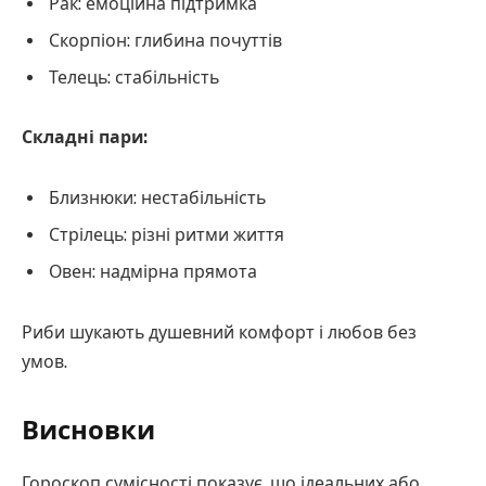
Рак: емоційна підтримка
Скорпіон: глибина почуттів
Телець: стабільність
Складні пари:
Близнюки: нестабільність
Стрілець: різні ритми життя
Овен: надмірна прямота
Риби шукають душевний комфорт і любов без
умов.
Висновки
Гороскоп сумісності показує, що ідеальних або