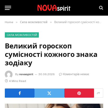
»
»
Home
Сила можливостей
Великий гороскоп сумісності кожного знака зодіаку
СИЛА МОЖЛИВОСТЕЙ
Великий гороскоп
сумісності кожного знака
зодіаку
By
novaspirit
30.06.2026
Коментарів немає
4 Mins Read