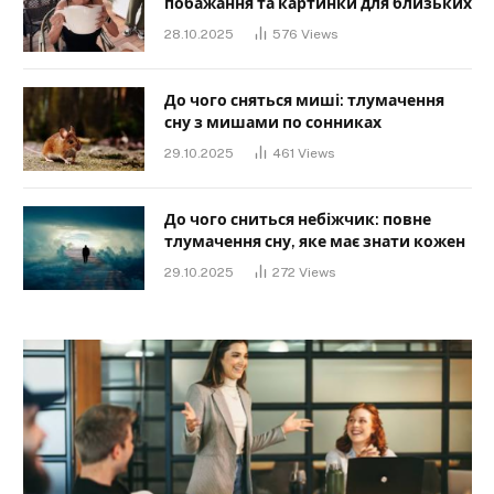
побажання та картинки для близьких
28.10.2025
576
Views
До чого сняться миші: тлумачення
сну з мишами по сонниках
29.10.2025
461
Views
До чого сниться небіжчик: повне
тлумачення сну, яке має знати кожен
29.10.2025
272
Views