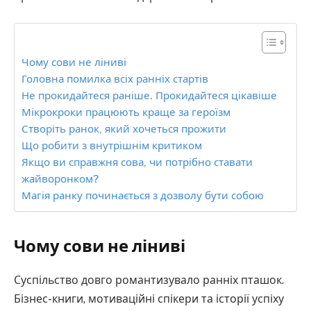
Чому сови не ліниві
Головна помилка всіх ранніх стартів
Не прокидайтеся раніше. Прокидайтеся цікавіше
Мікрокроки працюють краще за героїзм
Створіть ранок, який хочеться прожити
Що робити з внутрішнім критиком
Якщо ви справжня сова, чи потрібно ставати
жайворонком?
Магія ранку починається з дозволу бути собою
Чому сови не ліниві
Суспільство довго романтизувало ранніх пташок.
Бізнес-книги, мотиваційні спікери та історії успіху