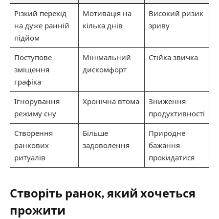
Різкий перехід
Мотивація на
Високий ризик
на дуже ранній
кілька днів
зриву
підйом
Поступове
Мінімальний
Стійка звичка
зміщення
дискомфорт
графіка
Ігнорування
Хронічна втома
Зниження
режиму сну
продуктивності
Створення
Більше
Природне
ранкових
задоволення
бажання
ритуалів
прокидатися
Створіть ранок, який хочеться
прожити