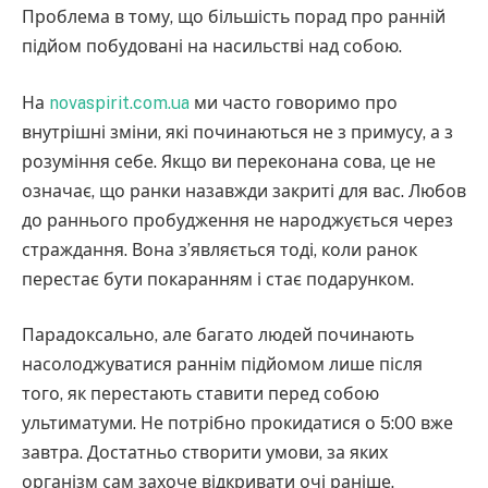
Проблема в тому, що більшість порад про ранній
підйом побудовані на насильстві над собою.
На
novaspirit.com.ua
ми часто говоримо про
внутрішні зміни, які починаються не з примусу, а з
розуміння себе. Якщо ви переконана сова, це не
означає, що ранки назавжди закриті для вас. Любов
до раннього пробудження не народжується через
страждання. Вона з’являється тоді, коли ранок
перестає бути покаранням і стає подарунком.
Парадоксально, але багато людей починають
насолоджуватися раннім підйомом лише після
того, як перестають ставити перед собою
ультиматуми. Не потрібно прокидатися о 5:00 вже
завтра. Достатньо створити умови, за яких
організм сам захоче відкривати очі раніше.