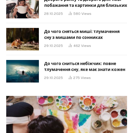
побажання та картинки для близьких
28.10.2025
580
Views
До чого сняться миші: тлумачення
сну з мишами по сонниках
29.10.2025
462
Views
До чого сниться небіжчик: повне
тлумачення сну, яке має знати кожен
29.10.2025
275
Views