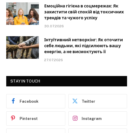
Емоційна гігієна в соцмережах: Як
захистити свій спокій від токсичних
трендів та чужого успіху
30.07.2026
Інтуїтивний нетворкінг: Як оточити
себе людьми, які підсилюють вашу
енергію, а не висмоктують її
27.07.2026
STAY IN TOUCH
Facebook
Twitter
Pinterest
Instagram