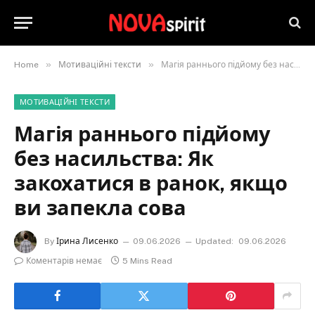
»
»
Home
Мотиваційні тексти
Магія раннього підйому без насильства: Як закохатися в ранок, якщо ви запекла сова
МОТИВАЦІЙНІ ТЕКСТИ
Магія раннього підйому
без насильства: Як
закохатися в ранок, якщо
ви запекла сова
By
Ірина Лисенко
09.06.2026
Updated:
09.06.2026
Коментарів немає
5 Mins Read