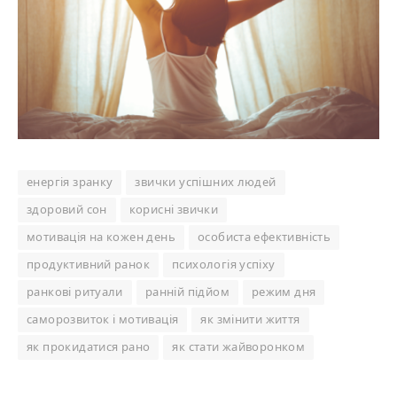
енергія зранку
звички успішних людей
здоровий сон
корисні звички
мотивація на кожен день
особиста ефективність
продуктивний ранок
психологія успіху
ранкові ритуали
ранній підйом
режим дня
саморозвиток і мотивація
як змінити життя
як прокидатися рано
як стати жайворонком