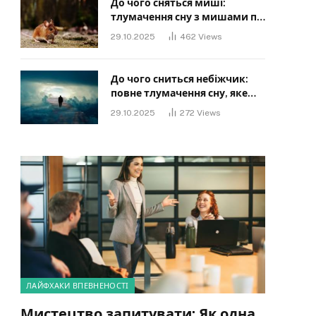
До чого сняться миші:
тлумачення сну з мишами по
сонниках
29.10.2025
462
Views
До чого сниться небіжчик:
повне тлумачення сну, яке
має знати кожен
29.10.2025
272
Views
ЛАЙФХАКИ ВПЕВНЕНОСТІ
Мистецтво запитувати: Як одна