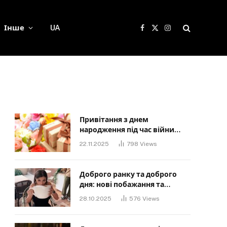
Інше
UA
Facebook
X
Instagram
(Twitter)
Привітання з днем
народження під час війни
своїми словами: Слова, що
22.11.2025
798
Views
дарують надію та силу
Доброго ранку та доброго
дня: нові побажання та
картинки для близьких
28.10.2025
576
Views