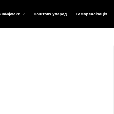
Лайфхаки
Поштовх уперед
Самореалізація