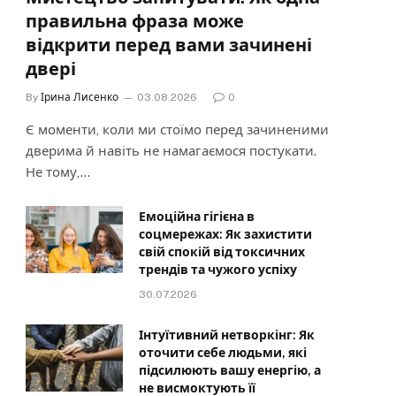
правильна фраза може
відкрити перед вами зачинені
двері
By
Ірина Лисенко
03.08.2026
0
Є моменти, коли ми стоїмо перед зачиненими
дверима й навіть не намагаємося постукати.
Не тому,…
Емоційна гігієна в
соцмережах: Як захистити
свій спокій від токсичних
трендів та чужого успіху
30.07.2026
Інтуїтивний нетворкінг: Як
оточити себе людьми, які
підсилюють вашу енергію, а
не висмоктують її