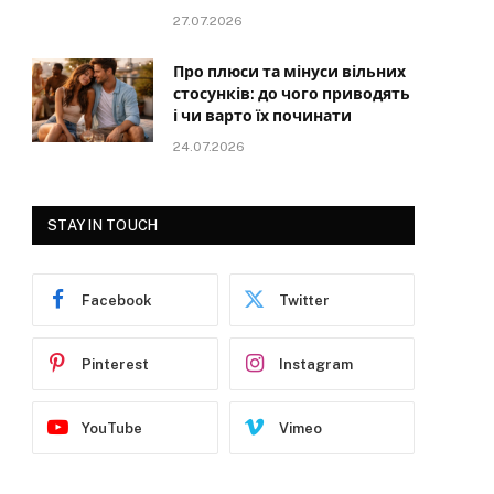
27.07.2026
Про плюси та мінуси вільних
стосунків: до чого приводять
і чи варто їх починати
24.07.2026
STAY IN TOUCH
Facebook
Twitter
Pinterest
Instagram
YouTube
Vimeo