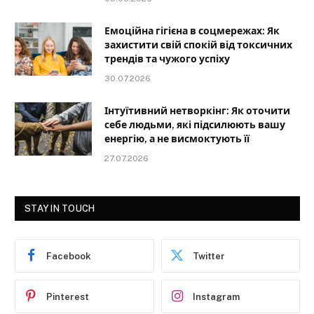
Емоційна гігієна в соцмережах: Як
захистити свій спокій від токсичних
трендів та чужого успіху
30.07.2026
Інтуїтивний нетворкінг: Як оточити
себе людьми, які підсилюють вашу
енергію, а не висмоктують її
27.07.2026
STAY IN TOUCH
Facebook
Twitter
Pinterest
Instagram