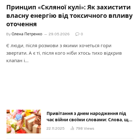
Принцип «Скляної кулі»: Як захистити
власну енергію від токсичного впливу
оточення
By
Олена Петренко
29.05.2026
0
Є люди, після розмови з якими хочеться гори
звертати. А є ті, після кого ніби хтось тихо відкрив
клапан і…
Привітання з днем народження під
час війни своїми словами: Слова, що
дарують надію та силу
22.11.2025
798
Views