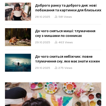
Доброго ранку та доброго дня: нові
побажання та картинки для близьких
28.10.2025
581
Views
До чого сняться миші: тлумачення
сну з мишами по сонниках
29.10.2025
463
Views
До чого сниться небіжчик: повне
тлумачення сну, яке має знати кожен
29.10.2025
275
Views