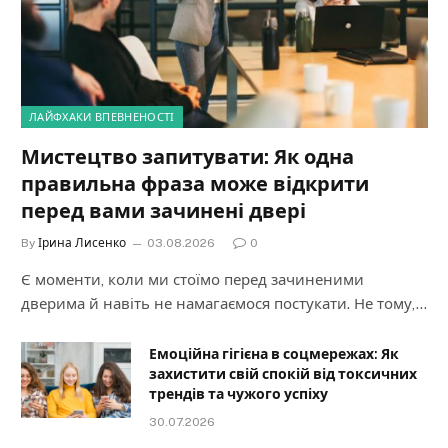
ЛАЙФХАКИ ВПЕВНЕНОСТІ
Мистецтво запитувати: Як одна
правильна фраза може відкрити
перед вами зачинені двері
By
Ірина Лисенко
03.08.2026
0
Є моменти, коли ми стоїмо перед зачиненими
дверима й навіть не намагаємося постукати. Не тому,…
Емоційна гігієна в соцмережах: Як
захистити свій спокій від токсичних
трендів та чужого успіху
30.07.2026