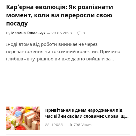
Кар’єрна еволюція: Як розпізнати
момент, коли ви переросли свою
посаду
By
Марина Ковальчук
29.05.2026
0
Іноді втома від роботи виникає не через
перевантаження чи токсичний колектив. Причина
глибша – внутрішньо ви вже давно вийшли за…
Привітання з днем народження під
час війни своїми словами: Слова, що
дарують надію та силу
22.11.2025
798
Views