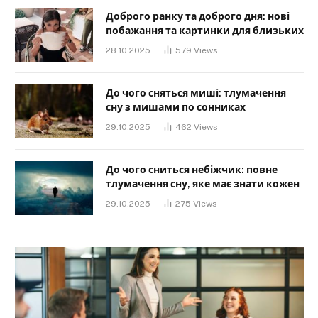
Доброго ранку та доброго дня: нові
побажання та картинки для близьких
28.10.2025
579
Views
До чого сняться миші: тлумачення
сну з мишами по сонниках
29.10.2025
462
Views
До чого сниться небіжчик: повне
тлумачення сну, яке має знати кожен
29.10.2025
275
Views