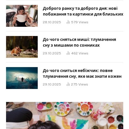
Доброго ранку та доброго дня: нові
побажання та картинки для близьких
28.10.2025
579
Views
До чого сняться миші: тлумачення
сну з мишами по сонниках
29.10.2025
462
Views
До чого сниться небіжчик: повне
тлумачення сну, яке має знати кожен
29.10.2025
275
Views