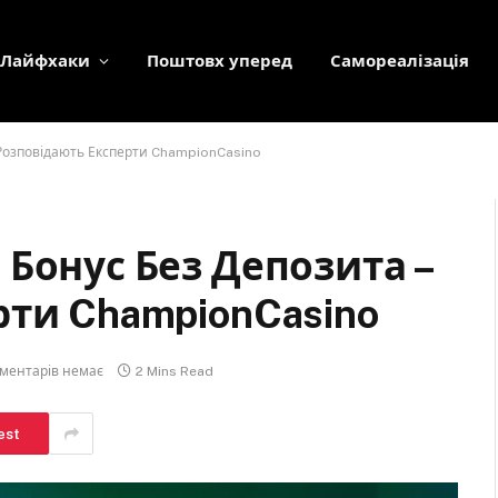
Лайфхаки
Поштовх уперед
Самореалізація
 Розповідають Експерти ChampionCasino
Бонус Без Депозита –
рти ChampionCasino
ментарів немає
2 Mins Read
est