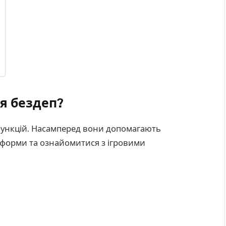
я бездеп?
 функцій. Насамперед вони допомагають
форми та ознайомитися з ігровими