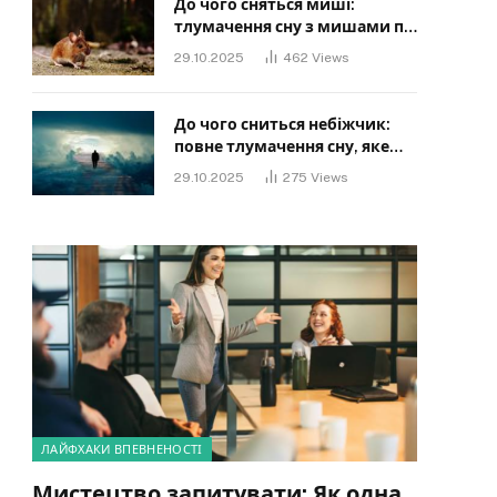
До чого сняться миші:
тлумачення сну з мишами по
сонниках
29.10.2025
462
Views
До чого сниться небіжчик:
повне тлумачення сну, яке
має знати кожен
29.10.2025
275
Views
ЛАЙФХАКИ ВПЕВНЕНОСТІ
Мистецтво запитувати: Як одна