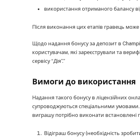
використання отриманого балансу ві
Після виконання цих етапів гравець може 
Щодо надання бонусу за депозит в Champi
користувачам, які зареєстрували та вери
сервісу “Дія”.”
Вимоги до використання
Надання такого бонусу в ліцензійних онл
супроводжуються спеціальними умовами.
виграшу потрібно виконати встановлені п
Відіграш бонусу (необхідність зробити