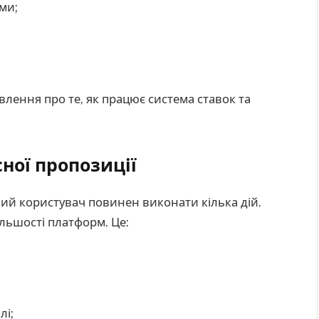
ми;
лення про те, як працює система ставок та
ної пропозиції
ий користувач повинен виконати кілька дій.
льшості платформ. Це:
лі;