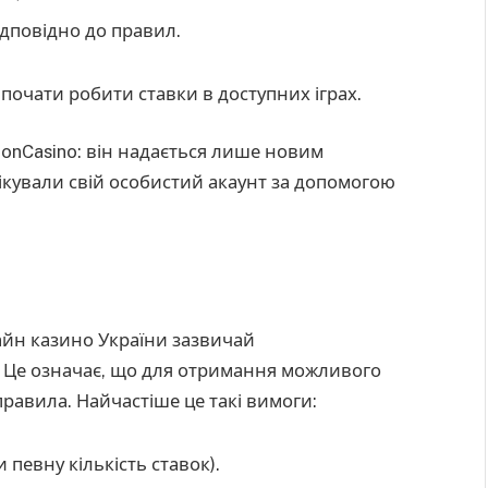
дповідно до правил.
почати робити ставки в доступних іграх.
onCasino: він надається лише новим
фікували свій особистий акаунт за допомогою
айн казино України зазвичай
 Це означає, що для отримання можливого
равила. Найчастіше це такі вимоги:
 певну кількість ставок).