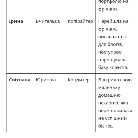
портфоліо на
фрілансі.
Ірина
Вчителька
Копірайтер
Перейшла на
фріланс,
писала статті
для блогів,
поступово
нарощувала
базу клієнтів.
Світлана
Юристка
Кондитер
Відкрила свою
маленьку
домашню
пекарню, яка
перетворилася
на успішний
бізнес.