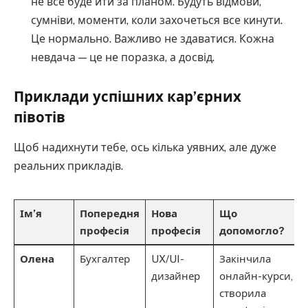
не все буде йти за планом. Будуть відмови,
сумніви, моменти, коли захочеться все кинути.
Це нормально. Важливо не здаватися. Кожна
невдача — це не поразка, а досвід.
Приклади успішних кар’єрних
півотів
Щоб надихнути тебе, ось кілька уявних, але дуже
реальних прикладів.
Ім’я
Попередня
Нова
Що
професія
професія
допомогло?
Олена
Бухгалтер
UX/UI-
Закінчила
дизайнер
онлайн-курси,
створила