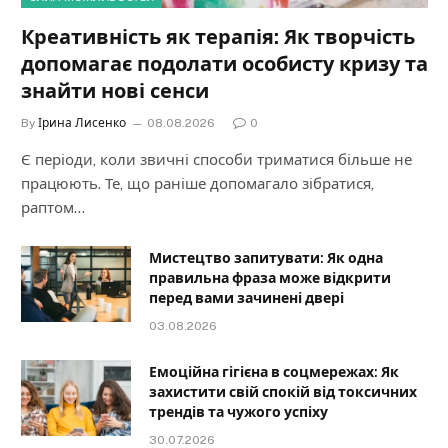
Креативність як терапія: Як творчість
допомагає подолати особисту кризу та
знайти нові сенси
By
Ірина Лисенко
08.08.2026
0
Є періоди, коли звичні способи триматися більше не
працюють. Те, що раніше допомагало зібратися,
раптом…
Мистецтво запитувати: Як одна
правильна фраза може відкрити
перед вами зачинені двері
03.08.2026
Емоційна гігієна в соцмережах: Як
захистити свій спокій від токсичних
трендів та чужого успіху
30.07.2026