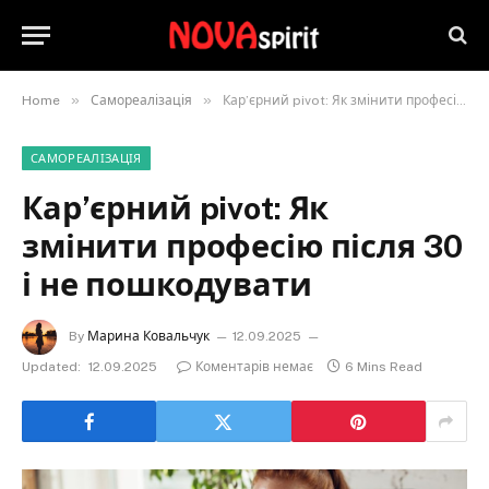
»
»
Home
Самореалізація
Кар’єрний pivot: Як змінити професію після 30 і не пошкодувати
САМОРЕАЛІЗАЦІЯ
Кар’єрний pivot: Як
змінити професію після 30
і не пошкодувати
By
Марина Ковальчук
12.09.2025
Updated:
12.09.2025
Коментарів немає
6 Mins Read