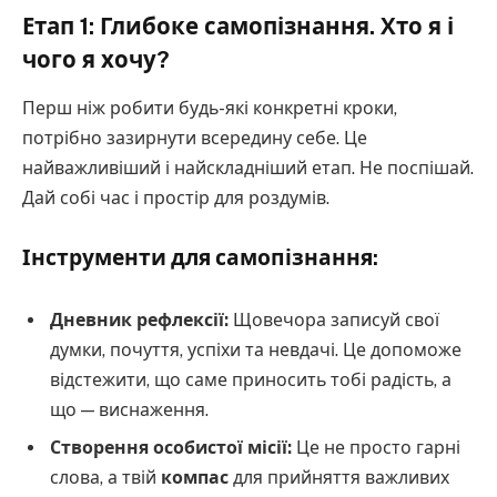
Етап 1: Глибоке самопізнання. Хто я і
чого я хочу?
Перш ніж робити будь-які конкретні кроки,
потрібно зазирнути всередину себе. Це
найважливіший і найскладніший етап. Не поспішай.
Дай собі час і простір для роздумів.
Інструменти для самопізнання:
Дневник рефлексії:
Щовечора записуй свої
думки, почуття, успіхи та невдачі. Це допоможе
відстежити, що саме приносить тобі радість, а
що — виснаження.
Створення особистої місії:
Це не просто гарні
слова, а твій
компас
для прийняття важливих