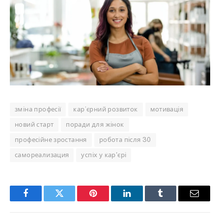
зміна професії
кар’єрний розвиток
мотивація
новий старт
поради для жінок
професійне зростання
робота після 30
самореализация
успіх у кар'єрі
Facebook
Twitter
Pinterest
LinkedIn
Tumblr
Email