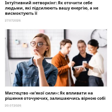
Інтуїтивний нетворкінг: Як оточити себе
людьми, які підсилюють вашу енергію, а не
висмоктують її
27.07.2026
Мистецтво «м’якої сили»: Як впливати на
рішення оточуючих, залишаючись вірною собі
20.07.2026