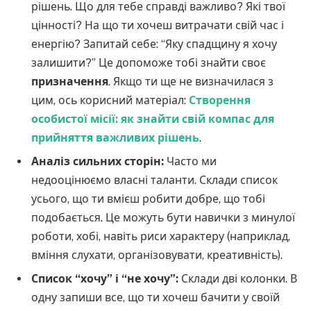
рішень. Що для тебе справді важливо? Які твої
цінності? На що ти хочеш витрачати свій час і
енергію? Запитай себе: “Яку спадщину я хочу
залишити?” Це допоможе тобі знайти своє
призначення
. Якщо ти ще не визначилася з
цим, ось корисний матеріал:
Створення
особистої місії: як знайти свій компас для
прийняття важливих рішень
.
Аналіз сильних сторін:
Часто ми
недооцінюємо власні таланти. Склади список
усього, що ти вмієш робити добре, що тобі
подобається. Це можуть бути навички з минулої
роботи, хобі, навіть риси характеру (наприклад,
вміння слухати, організовувати, креативність).
Список “хочу” і “не хочу”:
Склади дві колонки. В
одну запиши все, що ти хочеш бачити у своїй