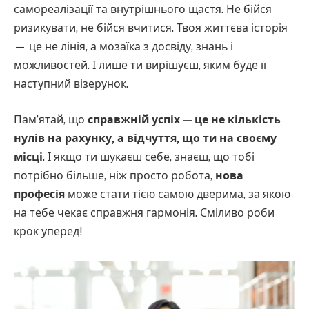
самореалізації та внутрішнього щастя. Не бійся
ризикувати, не бійся вчитися. Твоя життєва історія
— це не лінія, а мозаїка з досвіду, знань і
можливостей. І лише ти вирішуєш, яким буде її
наступний візерунок.
Пам’ятай, що
справжній успіх — це не кількість
нулів на рахунку, а відчуття, що ти на своєму
місці
. І якщо ти шукаєш себе, знаєш, що тобі
потрібно більше, ніж просто робота,
нова
професія
може стати тією самою дверима, за якою
на тебе чекає справжня гармонія. Сміливо роби
крок уперед!