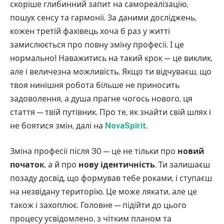
скоріше глибинний запит на самореалізацію,
пошук сенсу та гармонії. За даними досліджень,
кожен третій фахівець хоча б раз у житті
замислюється про повну зміну професії. І це
нормально! Наважитись на такий крок — це виклик,
але і величезна можливість. Якщо ти відчуваєш, що
твоя нинішня робота більше не приносить
задоволення, а душа прагне чогось нового, ця
стаття — твій путівник. Про те, як знайти свій шлях і
не боятися змін, далі на
NovaSpirit
.
Зміна професії після 30 — це не тільки про
новий
початок
, а й про
нову ідентичність
. Ти залишаєш
позаду досвід, що формував тебе роками, і ступаєш
на незвідану територію. Це може лякати, але це
також і захоплює. Головне — підійти до цього
процесу усвідомлено, з чітким планом та