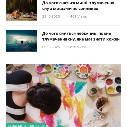
До чого сняться миші: тлумачення
сну з мишами по сонниках
29.10.2025
462
Views
До чого сниться небіжчик: повне
тлумачення сну, яке має знати кожен
29.10.2025
275
Views
СИЛА МОЖЛИВОСТЕЙ