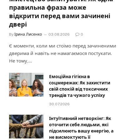
правильна фраза може
відкрити перед вами зачинені
двері
By
Ірина Лисенко
03.08.2026
0
Є моменти, коли ми стоїмо перед зачиненими
дверима й навіть не намагаємося постукати.
Не тому,…
Емоційна гігієна в
соцмережах: Як захистити
свій спокій від токсичних
трендів та чужого успіху
30.07.2026
Інтуїтивний нетворкінг: Як
оточити себе людьми, які
підсилюють вашу енергію, а
не висмоктують її