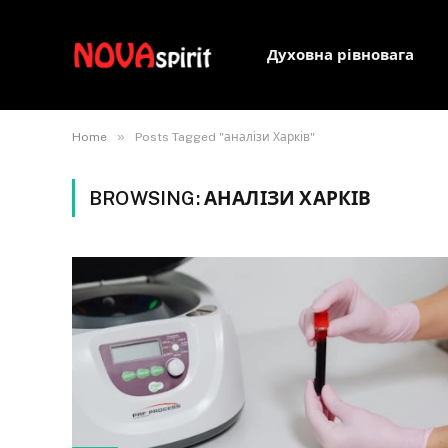
Духовна рівновага
»
Home
Posts Tagged "аналізи Харків"
BROWSING:
АНАЛІЗИ ХАРКІВ