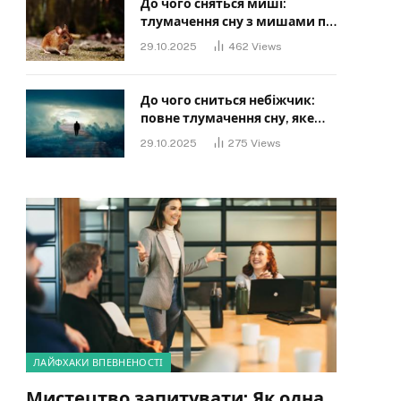
До чого сняться миші:
тлумачення сну з мишами по
сонниках
29.10.2025
462
Views
До чого сниться небіжчик:
повне тлумачення сну, яке
має знати кожен
29.10.2025
275
Views
ЛАЙФХАКИ ВПЕВНЕНОСТІ
Мистецтво запитувати: Як одна