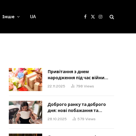
Інше
UA
Facebook
X
Instagram
(Twitter)
Привітання з днем
народження під час війни
своїми словами: Слова, що
22.11.2025
798
Views
дарують надію та силу
Доброго ранку та доброго
дня: нові побажання та
картинки для близьких
28.10.2025
579
Views