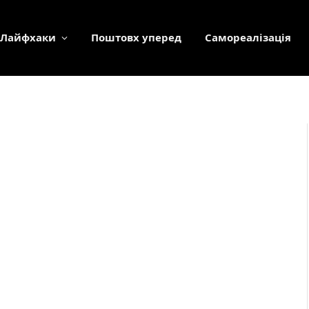
Лайфхаки
Поштовх уперед
Самореалізація