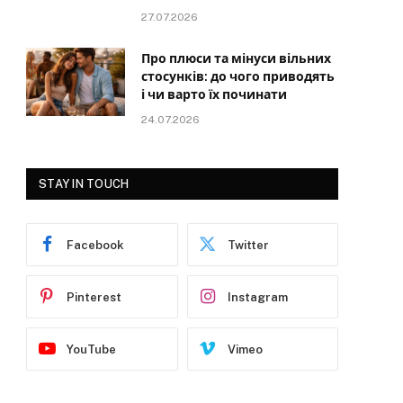
27.07.2026
Про плюси та мінуси вільних
стосунків: до чого приводять
і чи варто їх починати
24.07.2026
STAY IN TOUCH
Facebook
Twitter
Pinterest
Instagram
YouTube
Vimeo