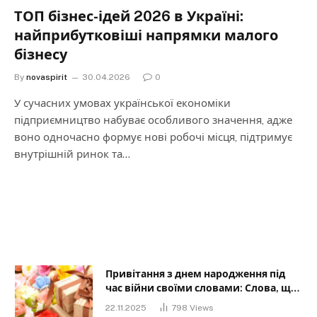
ТОП бізнес-ідей 2026 в Україні:
найприбутковіші напрямки малого
бізнесу
By
novaspirit
30.04.2026
0
У сучасних умовах української економіки
підприємництво набуває особливого значення, адже
воно одночасно формує нові робочі місця, підтримує
внутрішній ринок та…
Привітання з днем народження під
час війни своїми словами: Слова, що
дарують надію та силу
22.11.2025
798
Views