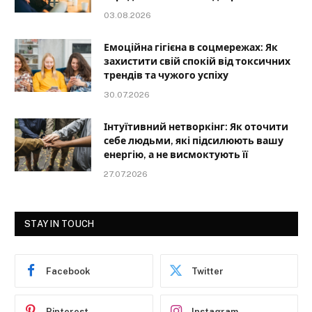
03.08.2026
Емоційна гігієна в соцмережах: Як
захистити свій спокій від токсичних
трендів та чужого успіху
30.07.2026
Інтуїтивний нетворкінг: Як оточити
себе людьми, які підсилюють вашу
енергію, а не висмоктують її
27.07.2026
STAY IN TOUCH
Facebook
Twitter
Pinterest
Instagram