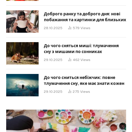
Доброго ранку та доброго дня: нові
побажання та картинки для близьких
28.10.2025
579
Views
До чого сняться миші: тлумачення
сну з мишами по сонниках
29.10.2025
462
Views
До чого сниться небіжчик: повне
тлумачення сну, яке має знати кожен
29.10.2025
275
Views