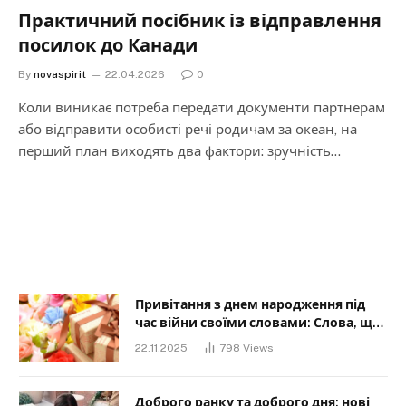
Практичний посібник із відправлення
посилок до Канади
By
novaspirit
22.04.2026
0
Коли виникає потреба передати документи партнерам
або відправити особисті речі родичам за океан, на
перший план виходять два фактори: зручність…
Привітання з днем народження під
час війни своїми словами: Слова, що
дарують надію та силу
22.11.2025
798
Views
Доброго ранку та доброго дня: нові