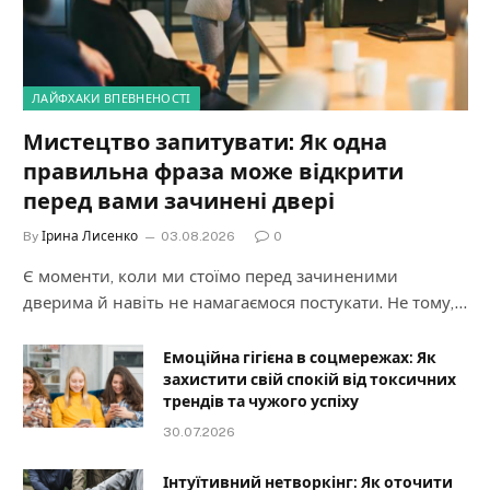
ЛАЙФХАКИ ВПЕВНЕНОСТІ
Мистецтво запитувати: Як одна
правильна фраза може відкрити
перед вами зачинені двері
By
Ірина Лисенко
03.08.2026
0
Є моменти, коли ми стоїмо перед зачиненими
дверима й навіть не намагаємося постукати. Не тому,…
Емоційна гігієна в соцмережах: Як
захистити свій спокій від токсичних
трендів та чужого успіху
30.07.2026
Інтуїтивний нетворкінг: Як оточити