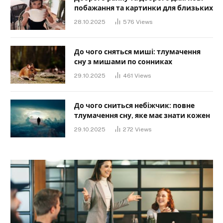
побажання та картинки для близьких
28.10.2025
576
Views
До чого сняться миші: тлумачення
сну з мишами по сонниках
29.10.2025
461
Views
До чого сниться небіжчик: повне
тлумачення сну, яке має знати кожен
29.10.2025
272
Views