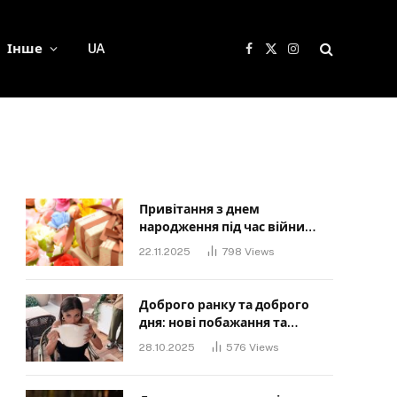
Інше
UA
Facebook
X
Instagram
(Twitter)
Привітання з днем
народження під час війни
своїми словами: Слова, що
22.11.2025
798
Views
дарують надію та силу
Доброго ранку та доброго
дня: нові побажання та
картинки для близьких
28.10.2025
576
Views