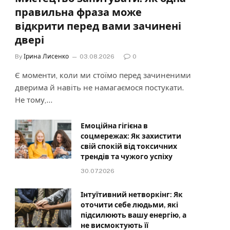
правильна фраза може
відкрити перед вами зачинені
двері
By
Ірина Лисенко
03.08.2026
0
Є моменти, коли ми стоїмо перед зачиненими
дверима й навіть не намагаємося постукати.
Не тому,…
Емоційна гігієна в
соцмережах: Як захистити
свій спокій від токсичних
трендів та чужого успіху
30.07.2026
Інтуїтивний нетворкінг: Як
оточити себе людьми, які
підсилюють вашу енергію, а
не висмоктують її