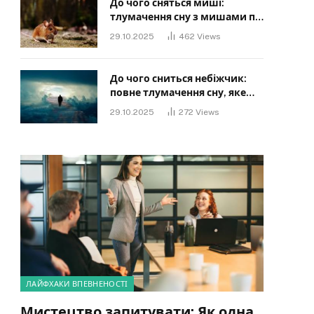
До чого сняться миші:
тлумачення сну з мишами по
сонниках
29.10.2025
462
Views
До чого сниться небіжчик:
повне тлумачення сну, яке
має знати кожен
29.10.2025
272
Views
ЛАЙФХАКИ ВПЕВНЕНОСТІ
Мистецтво запитувати: Як одна