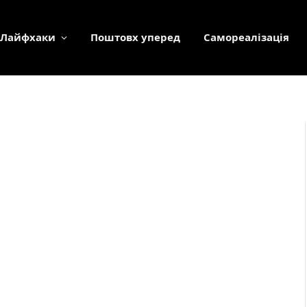
Лайфхаки
Поштовх уперед
Самореалізація