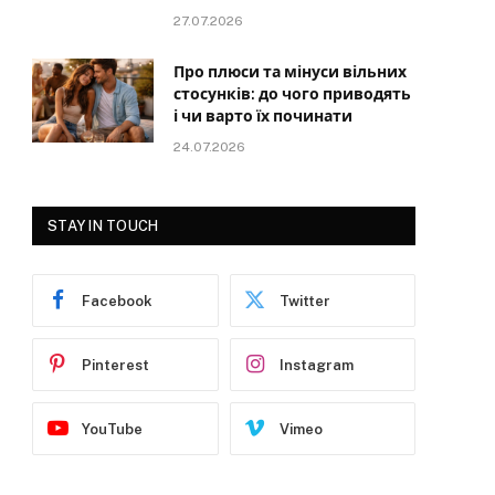
27.07.2026
Про плюси та мінуси вільних
стосунків: до чого приводять
і чи варто їх починати
24.07.2026
STAY IN TOUCH
Facebook
Twitter
Pinterest
Instagram
YouTube
Vimeo