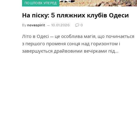
ПОШТОВХ УПЕРЕД
На піску: 5 пляжних клубів Одеси
By
novaspirit
10.01.2026
0
Літо в Одесі — це особлива магія, що починається
з першого променя сонця над горизонтом і
завершується драйвовими вечірками під…