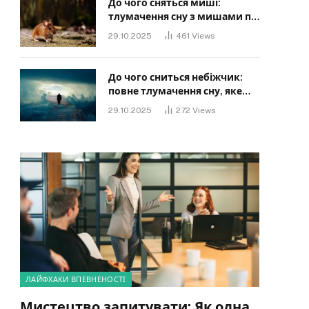
До чого сняться миші:
тлумачення сну з мишами по
сонниках
29.10.2025
461
Views
До чого сниться небіжчик:
повне тлумачення сну, яке
має знати кожен
29.10.2025
272
Views
ЛАЙФХАКИ ВПЕВНЕНОСТІ
Мистецтво запитувати: Як одна