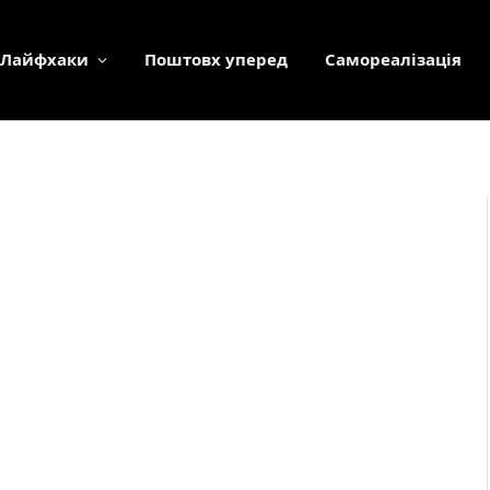
Лайфхаки
Поштовх уперед
Самореалізація