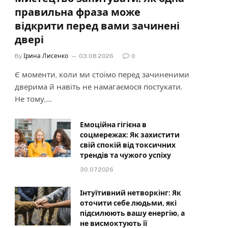
правильна фраза може
відкрити перед вами зачинені
двері
By
Ірина Лисенко
03.08.2026
0
Є моменти, коли ми стоїмо перед зачиненими
дверима й навіть не намагаємося постукати.
Не тому,…
Емоційна гігієна в
соцмережах: Як захистити
свій спокій від токсичних
трендів та чужого успіху
30.07.2026
Інтуїтивний нетворкінг: Як
оточити себе людьми, які
підсилюють вашу енергію, а
не висмоктують її