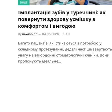
ІНШЕ
Імплантація зубів у Туреччині: як
повернути здорову усмішку з
комфортом і вигодою
By
novaspirit
04.05.2026
0
Багато пацієнтів, які стикаються з потребою у
складному протезуванні, дедалі частіше звертають
увагу на закордонні стоматологічні клініки. Вони
пропонують ідеальне…