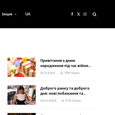
Інше
UA
Facebook
X
Instagram
(Twitter)
Привітання з днем
народження під час війни
своїми словами: Слова, що
22.11.2025
798
Views
дарують надію та силу
Доброго ранку та доброго
дня: нові побажання та
картинки для близьких
28.10.2025
576
Views