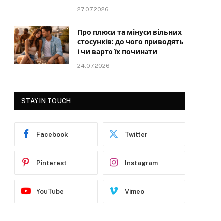
27.07.2026
Про плюси та мінуси вільних
стосунків: до чого приводять
і чи варто їх починати
24.07.2026
STAY IN TOUCH
Facebook
Twitter
Pinterest
Instagram
YouTube
Vimeo