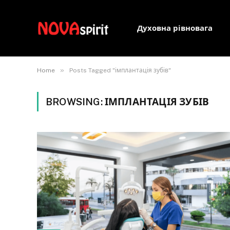
Духовна рівновага
»
Home
Posts Tagged "імплантація зубів"
BROWSING:
ІМПЛАНТАЦІЯ ЗУБІВ