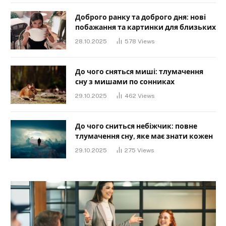
Доброго ранку та доброго дня: нові
побажання та картинки для близьких
28.10.2025
578
Views
До чого сняться миші: тлумачення
сну з мишами по сонниках
29.10.2025
462
Views
До чого сниться небіжчик: повне
тлумачення сну, яке має знати кожен
29.10.2025
275
Views