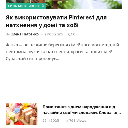
СИЛА МОЖЛИВОСТЕЙ
Як використовувати Pinterest для
натхнення у домі та хобі
By
Олена Петренко
27.06.2025
0
Жінка — це не лише берегиня сімейного вогнища, а й
невтомна шукачка натхнення, краси та нових ідей.
Сучасний світ пропонує…
Привітання з днем народження під
час війни своїми словами: Слова, що
дарують надію та силу
22.11.2025
798
Views