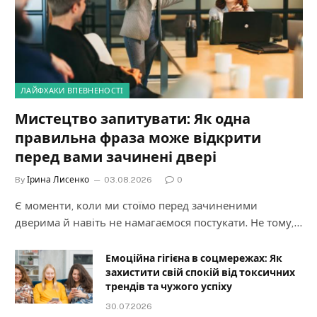
ЛАЙФХАКИ ВПЕВНЕНОСТІ
Мистецтво запитувати: Як одна
правильна фраза може відкрити
перед вами зачинені двері
By
Ірина Лисенко
03.08.2026
0
Є моменти, коли ми стоїмо перед зачиненими
дверима й навіть не намагаємося постукати. Не тому,…
Емоційна гігієна в соцмережах: Як
захистити свій спокій від токсичних
трендів та чужого успіху
30.07.2026