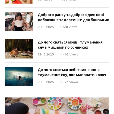
Доброго ранку та доброго дня: нові
побажання та картинки для близьких
28.10.2025
581
Views
До чого сняться миші: тлумачення
сну з мишами по сонниках
29.10.2025
462
Views
До чого сниться небіжчик: повне
тлумачення сну, яке має знати кожен
29.10.2025
275
Views