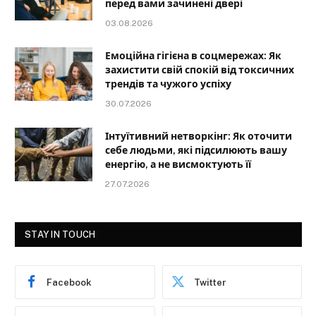
перед вами зачинені двері
03.08.2026
Емоційна гігієна в соцмережах: Як
захистити свій спокій від токсичних
трендів та чужого успіху
30.07.2026
Інтуїтивний нетворкінг: Як оточити
себе людьми, які підсилюють вашу
енергію, а не висмоктують її
27.07.2026
STAY IN TOUCH
Facebook
Twitter