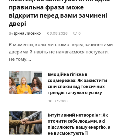
правильна фраза може
відкрити перед вами зачинені
двері
By
Ірина Лисенко
03.08.2026
0
Є моменти, коли ми стоїмо перед зачиненими
дверима й навіть не намагаємося постукати.
Не тому,…
Емоційна гігієна в
соцмережах: Як захистити
свій спокій від токсичних
трендів та чужого успіху
30.07.2026
Інтуїтивний нетворкінг: Як
оточити себе людьми, які
підсилюють вашу енергію, а
не висмоктують її