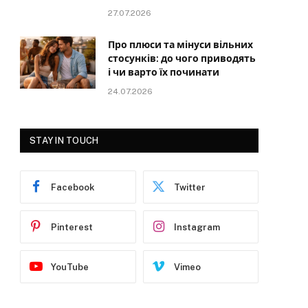
27.07.2026
Про плюси та мінуси вільних
стосунків: до чого приводять
і чи варто їх починати
24.07.2026
STAY IN TOUCH
Facebook
Twitter
Pinterest
Instagram
YouTube
Vimeo