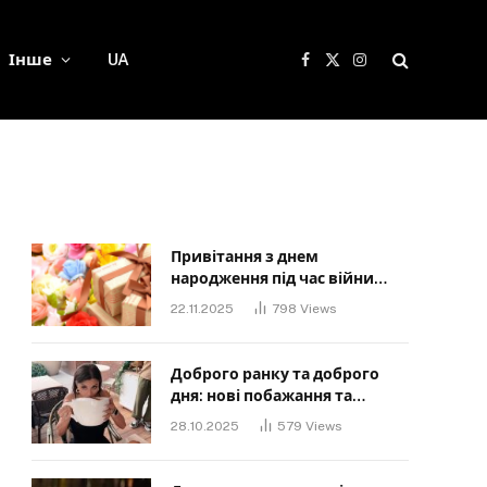
Інше
UA
Facebook
X
Instagram
(Twitter)
Привітання з днем
народження під час війни
своїми словами: Слова, що
22.11.2025
798
Views
дарують надію та силу
Доброго ранку та доброго
дня: нові побажання та
картинки для близьких
28.10.2025
579
Views