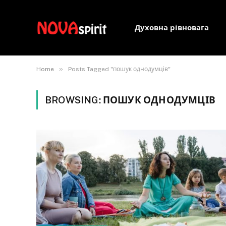
Духовна рівновага
»
Home
Posts Tagged "пошук однодумців"
BROWSING:
ПОШУК ОДНОДУМЦІВ