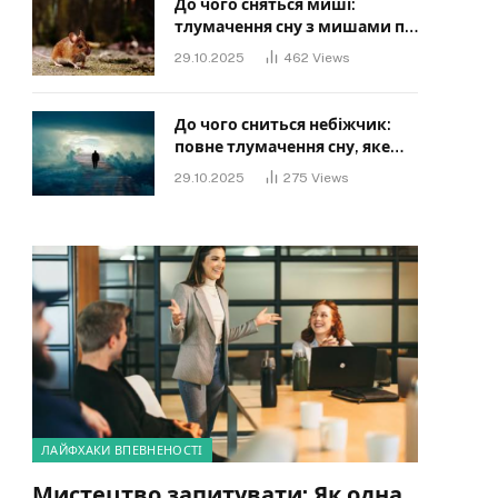
До чого сняться миші:
тлумачення сну з мишами по
сонниках
29.10.2025
462
Views
До чого сниться небіжчик:
повне тлумачення сну, яке
має знати кожен
29.10.2025
275
Views
ЛАЙФХАКИ ВПЕВНЕНОСТІ
Мистецтво запитувати: Як одна