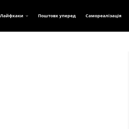
Лайфхаки
Поштовх уперед
Самореалізація