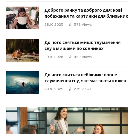
Доброго ранку та доброго дня: нові
побажання та картинки для близьких
28.10.2025
578
Views
До чого сняться миші: тлумачення
сну з мишами по сонниках
29.10.2025
462
Views
До чого сниться небіжчик: повне
тлумачення сну, яке має знати кожен
29.10.2025
275
Views