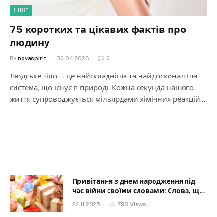
ІНШЕ
75 коротких та цікавих фактів про
людину
By
novaspirit
30.04.2026
0
Людське тіло — це найскладніша та найдосконаліша
система, що існує в природі. Кожна секунда нашого
життя супроводжується мільярдами хімічних реакцій…
Привітання з днем народження під
час війни своїми словами: Слова, що
дарують надію та силу
22.11.2025
798
Views