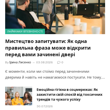
ЛАЙФХАКИ ВПЕВНЕНОСТІ
Мистецтво запитувати: Як одна
правильна фраза може відкрити
перед вами зачинені двері
By
Ірина Лисенко
03.08.2026
0
Є моменти, коли ми стоїмо перед зачиненими
дверима й навіть не намагаємося постукати. Не тому,…
Емоційна гігієна в соцмережах: Як
захистити свій спокій від токсичних
трендів та чужого успіху
30.07.2026