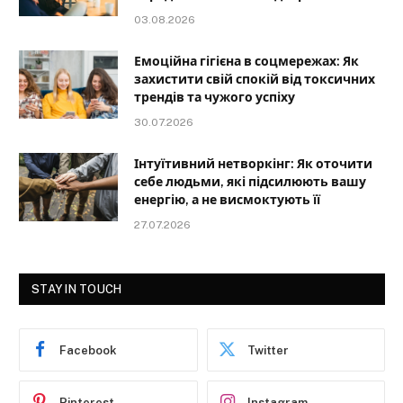
03.08.2026
Емоційна гігієна в соцмережах: Як
захистити свій спокій від токсичних
трендів та чужого успіху
30.07.2026
Інтуїтивний нетворкінг: Як оточити
себе людьми, які підсилюють вашу
енергію, а не висмоктують її
27.07.2026
STAY IN TOUCH
Facebook
Twitter
Pinterest
Instagram