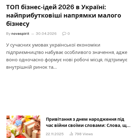
ТОП бізнес-ідей 2026 в Україні:
найприбутковіші напрямки малого
бізнесу
By
novaspirit
30.04.2026
0
У сучасних умовах української економіки
підприємництво набуває особливого значення, адже
воно одночасно формує нові робочі місця, підтримує
внутрішній ринок та…
Привітання з днем народження під
час війни своїми словами: Слова, що
дарують надію та силу
22.11.2025
798
Views