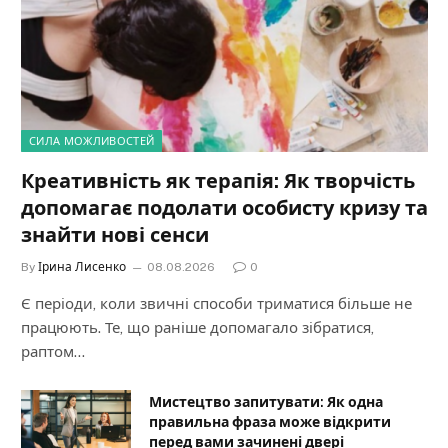
СИЛА МОЖЛИВОСТЕЙ
Креативність як терапія: Як творчість
допомагає подолати особисту кризу та
знайти нові сенси
By
Ірина Лисенко
08.08.2026
0
Є періоди, коли звичні способи триматися більше не
працюють. Те, що раніше допомагало зібратися,
раптом…
Мистецтво запитувати: Як одна
правильна фраза може відкрити
перед вами зачинені двері