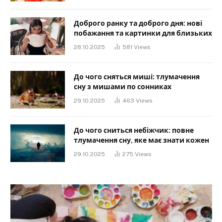
Доброго ранку та доброго дня: нові
побажання та картинки для близьких
28.10.2025
581
Views
До чого сняться миші: тлумачення
сну з мишами по сонниках
29.10.2025
463
Views
До чого сниться небіжчик: повне
тлумачення сну, яке має знати кожен
29.10.2025
275
Views