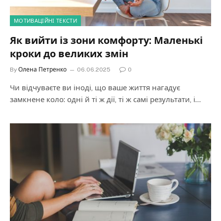
МОТИВАЦІЙНІ ТЕКСТИ
Як вийти із зони комфорту: Маленькі
кроки до великих змін
By
Олена Петренко
06.06.2025
0
Чи відчуваєте ви іноді, що ваше життя нагадує
замкнене коло: одні й ті ж дії, ті ж самі результати, і…