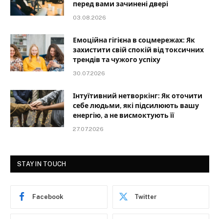
перед вами зачинені двері
03.08.2026
Емоційна гігієна в соцмережах: Як
захистити свій спокій від токсичних
трендів та чужого успіху
30.07.2026
Інтуїтивний нетворкінг: Як оточити
себе людьми, які підсилюють вашу
енергію, а не висмоктують її
27.07.2026
STAY IN TOUCH
Facebook
Twitter