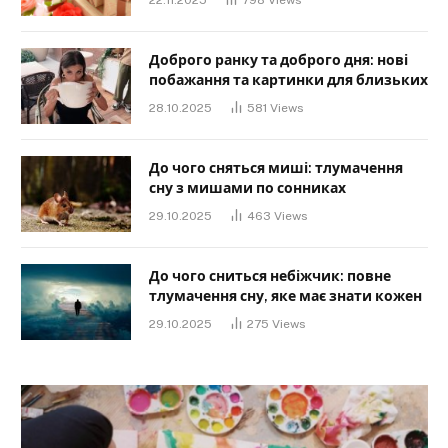
22.11.2025
798
Views
Доброго ранку та доброго дня: нові
побажання та картинки для близьких
28.10.2025
581
Views
До чого сняться миші: тлумачення
сну з мишами по сонниках
29.10.2025
463
Views
До чого сниться небіжчик: повне
тлумачення сну, яке має знати кожен
29.10.2025
275
Views