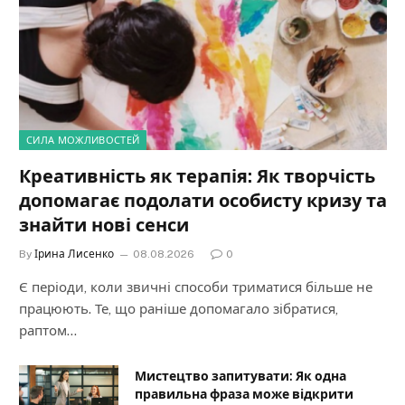
СИЛА МОЖЛИВОСТЕЙ
Креативність як терапія: Як творчість
допомагає подолати особисту кризу та
знайти нові сенси
By
Ірина Лисенко
08.08.2026
0
Є періоди, коли звичні способи триматися більше не
працюють. Те, що раніше допомагало зібратися,
раптом…
Мистецтво запитувати: Як одна
правильна фраза може відкрити