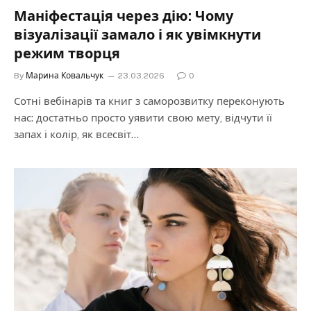
Маніфестація через дію: Чому
візуалізації замало і як увімкнути
режим творця
By
Марина Ковальчук
23.03.2026
0
Сотні вебінарів та книг з саморозвитку переконують
нас: достатньо просто уявити свою мету, відчути її
запах і колір, як всесвіт…