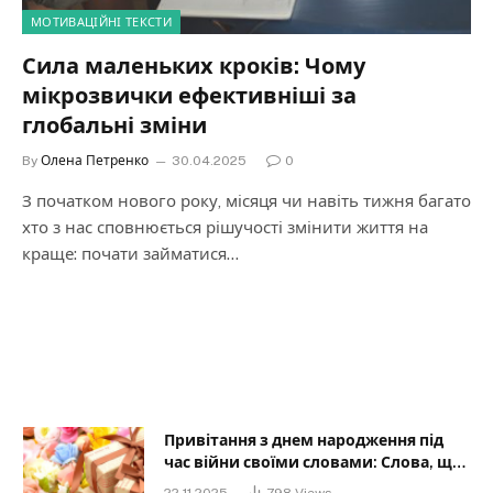
МОТИВАЦІЙНІ ТЕКСТИ
Сила маленьких кроків: Чому
мікрозвички ефективніші за
глобальні зміни
By
Олена Петренко
30.04.2025
0
З початком нового року, місяця чи навіть тижня багато
хто з нас сповнюється рішучості змінити життя на
краще: почати займатися…
Привітання з днем народження під
час війни своїми словами: Слова, що
дарують надію та силу