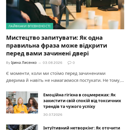
ЛАЙФХАКИ ВПЕВНЕНОСТІ
Мистецтво запитувати: Як одна
правильна фраза може відкрити
перед вами зачинені двері
By
Ірина Лисенко
03.08.2026
0
Є моменти, коли ми стоїмо перед зачиненими
дверима й навіть не намагаємося постукати. Не тому,…
Емоційна гігієна в соцмережах: Як
захистити свій спокій від токсичних
трендів та чужого успіху
30.07.2026
Інтуїтивний нетворкінг: Як оточити