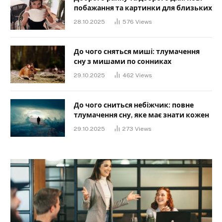
побажання та картинки для близьких
28.10.2025
576
Views
До чого сняться миші: тлумачення
сну з мишами по сонниках
29.10.2025
462
Views
До чого сниться небіжчик: повне
тлумачення сну, яке має знати кожен
29.10.2025
273
Views