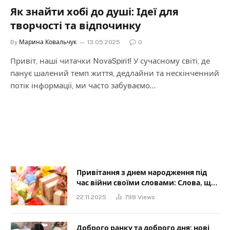
Як знайти хобі до душі: Ідеї для
творчості та відпочинку
By
Марина Ковальчук
13.05.2025
0
Привіт, наші читачки NovaSpirit! У сучасному світі, де
панує шалений темп життя, дедлайни та нескінченний
потік інформації, ми часто забуваємо…
Привітання з днем народження під
час війни своїми словами: Слова, що
дарують надію та силу
22.11.2025
798
Views
Доброго ранку та доброго дня: нові