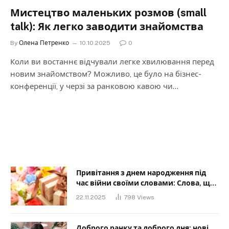
Мистецтво маленьких розмов (small
talk): Як легко заводити знайомства
By
Олена Петренко
10.10.2025
0
Коли ви востаннє відчували легке хвилювання перед
новим знайомством? Можливо, це було на бізнес-
конференції, у черзі за ранковою кавою чи…
Привітання з днем народження під
час війни своїми словами: Слова, що
дарують надію та силу
22.11.2025
798
Views
Доброго ранку та доброго дня: нові