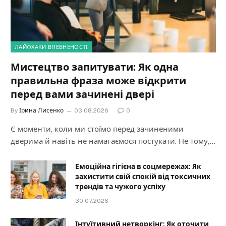
ЛАЙФХАКИ ВПЕВНЕНОСТІ
Мистецтво запитувати: Як одна
правильна фраза може відкрити
перед вами зачинені двері
By
Ірина Лисенко
03.08.2026
0
Є моменти, коли ми стоїмо перед зачиненими
дверима й навіть не намагаємося постукати. Не тому,…
Емоційна гігієна в соцмережах: Як
захистити свій спокій від токсичних
трендів та чужого успіху
30.07.2026
Інтуїтивний нетворкінг: Як оточити