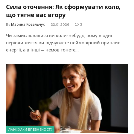
Сила оточення: Як сформувати коло,
що тягне вас вгору
By
Марина Ковальчук
22.01.2026
3
Чи замислювалися ви коли-небудь, чому в одні
періоди життя ви відчуваєте неймовірний приплив
енергії, а в інші — немов тонете…
ЛАЙФХАКИ ВПЕВНЕНОСТІ