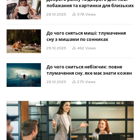
побажання та картинки для близьких
28.10.2025
578
Views
До чого сняться миші: тлумачення
сну з мишами по сонниках
29.10.2025
462
Views
До чого сниться небіжчик: повне
тлумачення сну, яке має знати кожен
29.10.2025
275
Views