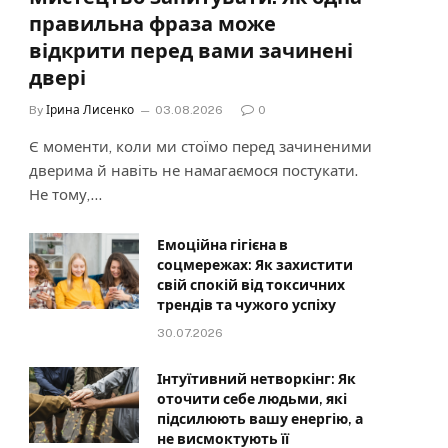
правильна фраза може
відкрити перед вами зачинені
двері
By
Ірина Лисенко
03.08.2026
0
Є моменти, коли ми стоїмо перед зачиненими
дверима й навіть не намагаємося постукати.
Не тому,…
Емоційна гігієна в
соцмережах: Як захистити
свій спокій від токсичних
трендів та чужого успіху
30.07.2026
Інтуїтивний нетворкінг: Як
оточити себе людьми, які
підсилюють вашу енергію, а
не висмоктують її