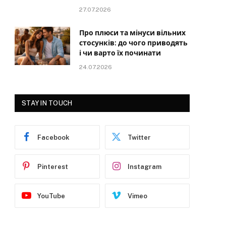
27.07.2026
Про плюси та мінуси вільних
стосунків: до чого приводять
і чи варто їх починати
24.07.2026
STAY IN TOUCH
Facebook
Twitter
Pinterest
Instagram
YouTube
Vimeo