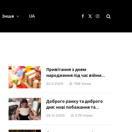
Інше
UA
Facebook
X
Instagram
(Twitter)
Привітання з днем
народження під час війни
своїми словами: Слова, що
22.11.2025
798
Views
дарують надію та силу
Доброго ранку та доброго
дня: нові побажання та
картинки для близьких
28.10.2025
579
Views