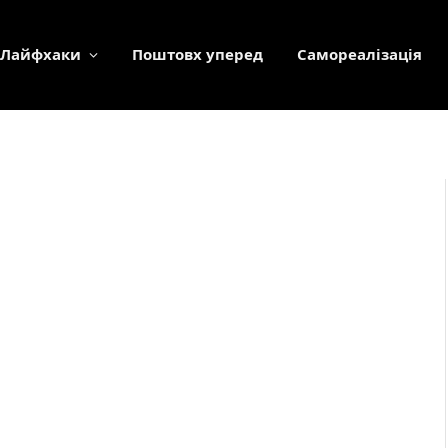
Лайфхаки
Поштовх уперед
Самореалізація