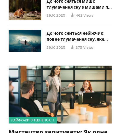
До чого сняться миші:
тлумачення сну з мишами по
сонниках
29.10.2025
462
Views
До чого сниться небіжчик:
повне тлумачення сну, яке
має знати кожен
29.10.2025
275
Views
ЛАЙФХАКИ ВПЕВНЕНОСТІ
Мистецтво запитувати: Як одна