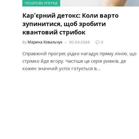
ПОШТОВХ УПЕРЕД
Кар’єрний детокс: Коли варто
зупинитися, щоб зробити
квантовий стрибок
By
Марина Ковальчук
30.03.2026
0
Справжній прогрес рідко нагадує пряму лінію, що
стрімко йде вгору. Частіше це серія ривків, де
кожен значний успіх готується в…