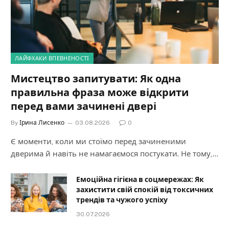
ЛАЙФХАКИ ВПЕВНЕНОСТІ
Мистецтво запитувати: Як одна
правильна фраза може відкрити
перед вами зачинені двері
By
Ірина Лисенко
03.08.2026
0
Є моменти, коли ми стоїмо перед зачиненими
дверима й навіть не намагаємося постукати. Не тому,…
Емоційна гігієна в соцмережах: Як
захистити свій спокій від токсичних
трендів та чужого успіху
30.07.2026