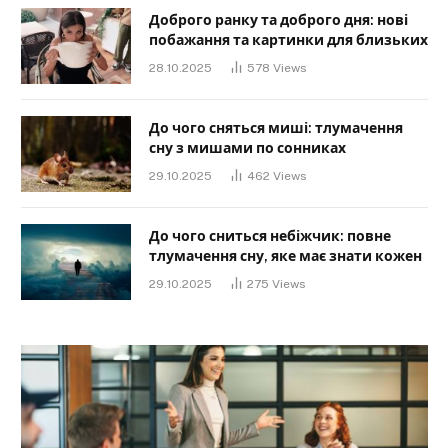
Доброго ранку та доброго дня: нові
побажання та картинки для близьких
28.10.2025
578
Views
До чого сняться миші: тлумачення
сну з мишами по сонниках
29.10.2025
462
Views
До чого сниться небіжчик: повне
тлумачення сну, яке має знати кожен
29.10.2025
275
Views