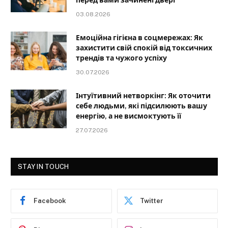
03.08.2026
Емоційна гігієна в соцмережах: Як
захистити свій спокій від токсичних
трендів та чужого успіху
30.07.2026
Інтуїтивний нетворкінг: Як оточити
себе людьми, які підсилюють вашу
енергію, а не висмоктують її
27.07.2026
STAY IN TOUCH
Facebook
Twitter