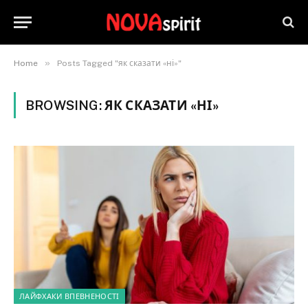
»
Home
Posts Tagged "як сказати «ні»"
BROWSING:
ЯК СКАЗАТИ «НІ»
ЛАЙФХАКИ ВПЕВНЕНОСТІ