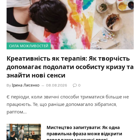
СИЛА МОЖЛИВОСТЕЙ
Креативність як терапія: Як творчість
допомагає подолати особисту кризу та
знайти нові сенси
By
Ірина Лисенко
08.08.2026
0
Є періоди, коли звичні способи триматися більше не
працюють. Те, що раніше допомагало зібратися,
раптом…
Мистецтво запитувати: Як одна
правильна фраза може відкрити
перед вами зачинені двері