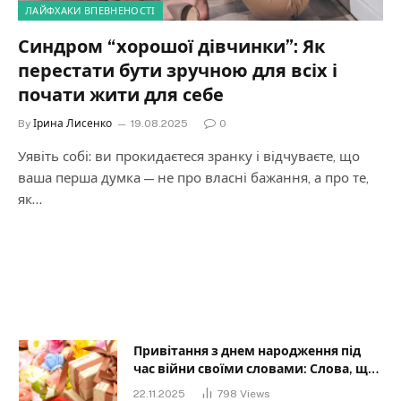
ЛАЙФХАКИ ВПЕВНЕНОСТІ
Синдром “хорошої дівчинки”: Як
перестати бути зручною для всіх і
почати жити для себе
By
Ірина Лисенко
19.08.2025
0
Уявіть собі: ви прокидаєтеся зранку і відчуваєте, що
ваша перша думка — не про власні бажання, а про те,
як…
Привітання з днем народження під
час війни своїми словами: Слова, що
дарують надію та силу
22.11.2025
798
Views