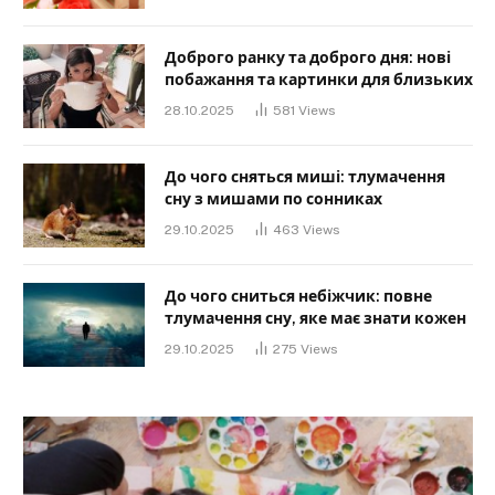
Доброго ранку та доброго дня: нові
побажання та картинки для близьких
28.10.2025
581
Views
До чого сняться миші: тлумачення
сну з мишами по сонниках
29.10.2025
463
Views
До чого сниться небіжчик: повне
тлумачення сну, яке має знати кожен
29.10.2025
275
Views