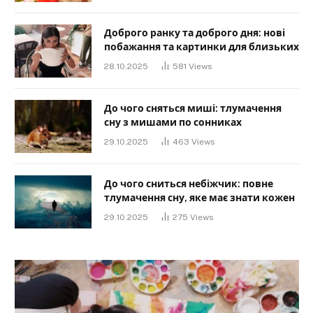
Доброго ранку та доброго дня: нові
побажання та картинки для близьких
28.10.2025
581
Views
До чого сняться миші: тлумачення
сну з мишами по сонниках
29.10.2025
463
Views
До чого сниться небіжчик: повне
тлумачення сну, яке має знати кожен
29.10.2025
275
Views