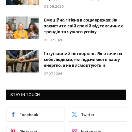
03.08.2026
Емоційна гігієна в соцмережах: Як
захистити свій спокій від токсичних
трендів та чужого успіху
30.07.2026
Інтуїтивний нетворкінг: Як оточити
себе людьми, які підсилюють вашу
енергію, а не висмоктують її
27.07.2026
STAY IN TOUCH
Facebook
Twitter
Pinterest
Instagram