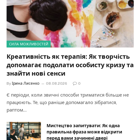
СИЛА МОЖЛИВОСТЕЙ
Креативність як терапія: Як творчість
допомагає подолати особисту кризу та
знайти нові сенси
By
Ірина Лисенко
08.08.2026
0
Є періоди, коли звичні способи триматися більше не
працюють. Те, що раніше допомагало зібратися,
раптом…
Мистецтво запитувати: Як одна
правильна фраза може відкрити
перед вами зачинені двері