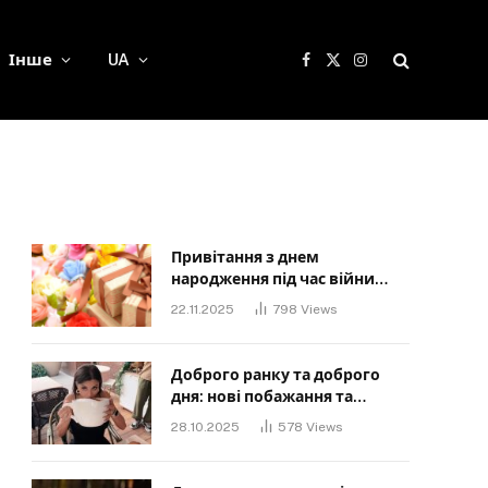
Інше
UA
Facebook
X
Instagram
(Twitter)
Привітання з днем
народження під час війни
своїми словами: Слова, що
22.11.2025
798
Views
дарують надію та силу
Доброго ранку та доброго
дня: нові побажання та
картинки для близьких
28.10.2025
578
Views