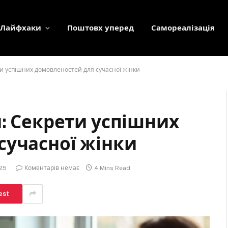
Лайфхаки
Поштовх уперед
Самореалізація
ти успішних домовленостей для сучасної жінки
: Секрети успішних
сучасної жінки
025
Коментарів немає
4 Mins Read
est