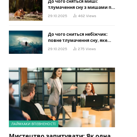
До чого сняться миші:
тлумачення сну з мишами по
сонниках
29.10.2025
462
Views
До чого сниться небіжчик:
повне тлумачення сну, яке
має знати кожен
29.10.2025
275
Views
ЛАЙФХАКИ ВПЕВНЕНОСТІ
Мистецтво запитувати: Як одна