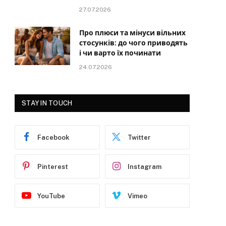
27.07.2026
Про плюси та мінуси вільних
стосунків: до чого приводять
і чи варто їх починати
24.07.2026
STAY IN TOUCH
Facebook
Twitter
Pinterest
Instagram
YouTube
Vimeo