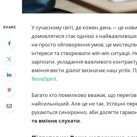
У сучасному світі, де кожен день — це нов
SHARE
домовлятися стає однією з найважливіших
не просто обговорення умов; це мистецтв
інтереси та створювати win-win ситуації. 
зарплати, укладання важливого контракту,
вміння вести діалог визначає наш успіх. П
NovaSpirit
.
Багато хто помилково вважає, що перегов
найсильніший. Але це не так. Успішні пер
рухаються синхронно, аби досягти гармон
та вміння слухати
.