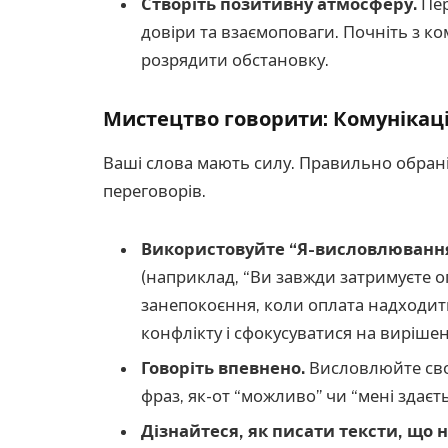
Створіть позитивну атмосферу.
Пер
довіри та взаємоповаги. Почніть з 
розрядити обстановку.
Мистецтво говорити: Комунікаці
Ваші слова мають силу. Правильно обран
переговорів.
Використовуйте “Я-висловлювання
(наприклад, “Ви завжди затримуєте опл
занепокоєння, коли оплата надходить
конфлікту і сфокусуватися на виріше
Говоріть впевнено.
Висловлюйте свої
фраз, як-от “можливо” чи “мені здаєть
Дізнайтеся, як писати тексти, що