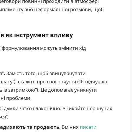
еговори повинні проходити в атмосфері
компліменту або неформальної розмови, щоб
я як інструмент впливу
і формулювання можуть змінити хід
”.
Замість того, щоб звинувачувати
ату”), скажіть про свої почуття (“Я відчуваю
 із затримкою”). Це допомагає уникнути
нні проблеми.
 думки чітко і лаконічно. Уникайте нерішучих
ся”.
 надихають та продають.
Вміння
писати