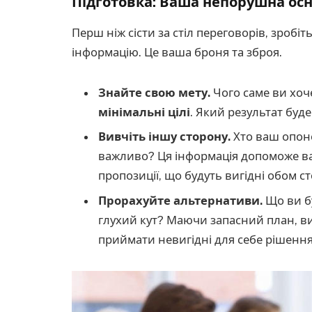
Підготовка: Ваша непорушна ос
Перш ніж сісти за стіл переговорів, зробі
інформацію. Це ваша броня та зброя.
Знайте свою мету.
Чого саме ви хоч
мінімальні цілі
. Який результат буд
Вивчіть іншу сторону.
Хто ваш опоне
важливо? Ця інформація допоможе в
пропозиції, що будуть вигідні обом с
Прорахуйте альтернативи.
Що ви б
глухий кут? Маючи запасний план, ви
приймати невигідні для себе рішення