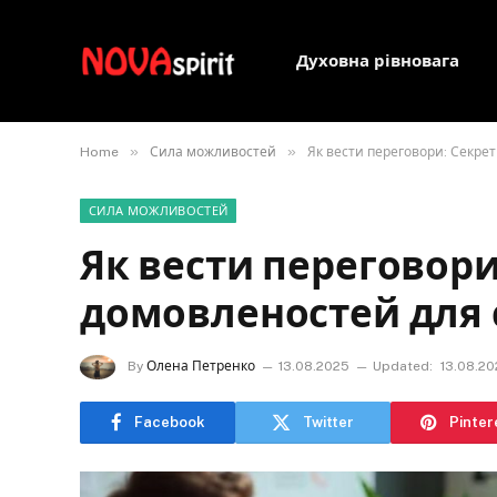
Духовна рівновага
»
»
Home
Сила можливостей
Як вести переговори: Секре
СИЛА МОЖЛИВОСТЕЙ
Як вести переговори
домовленостей для 
By
Олена Петренко
13.08.2025
Updated:
13.08.2
Facebook
Twitter
Pinter