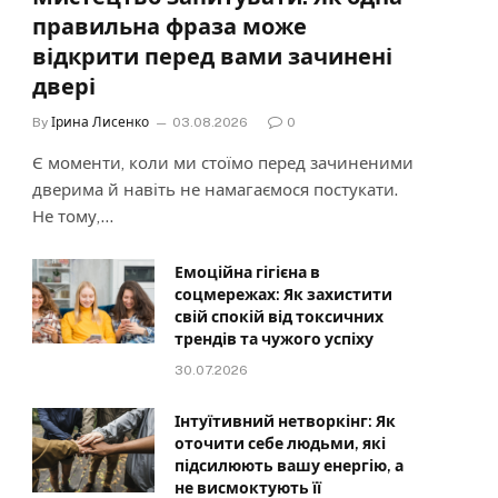
правильна фраза може
відкрити перед вами зачинені
двері
By
Ірина Лисенко
03.08.2026
0
Є моменти, коли ми стоїмо перед зачиненими
дверима й навіть не намагаємося постукати.
Не тому,…
Емоційна гігієна в
соцмережах: Як захистити
свій спокій від токсичних
трендів та чужого успіху
30.07.2026
Інтуїтивний нетворкінг: Як
оточити себе людьми, які
підсилюють вашу енергію, а
не висмоктують її