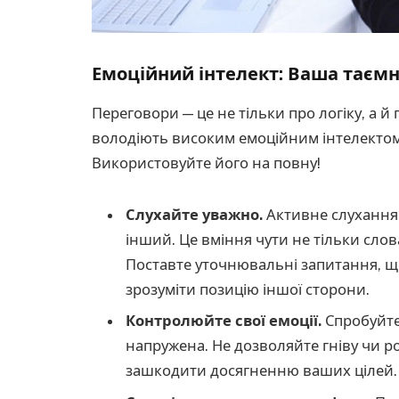
Емоційний інтелект: Ваша таємн
Переговори — це не тільки про логіку, а й 
володіють високим емоційним інтелектом
Використовуйте його на повну!
Слухайте уважно.
Активне слухання 
інший. Це вміння чути не тільки слова,
Поставте уточнювальні запитання, що
зрозуміти позицію іншої сторони.
Контролюйте свої емоції.
Спробуйте
напружена. Не дозволяйте гніву чи р
зашкодити досягненню ваших цілей.