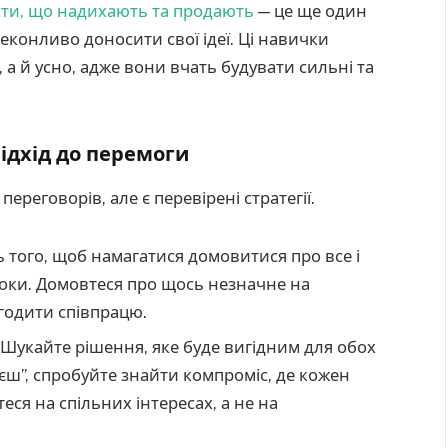
ксти, що надихають та продають
— це ще один
еконливо доносити свої ідеї. Ці навички
 а й усно, адже вони вчать будувати сильні та
підхід до перемоги
ереговорів, але є перевірені стратегії.
 того, щоб намагатися домовитися про все і
кроки. Домовтеся про щось незначне на
агодити співпрацю.
Шукайте рішення, яке буде вигідним для обох
раєш”, спробуйте знайти компроміс, де кожен
ся на спільних інтересах, а не на