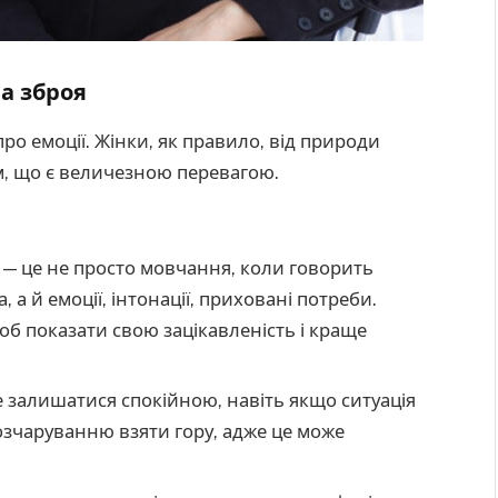
а зброя
про емоції. Жінки, як правило, від природи
, що є величезною перевагою.
— це не просто мовчання, коли говорить
 а й емоції, інтонації, приховані потреби.
б показати свою зацікавленість і краще
 залишатися спокійною, навіть якщо ситуація
озчаруванню взяти гору, адже це може