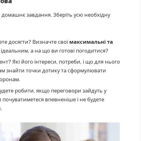
нова
ть домашнє завдання. Зберіть усю необхідну
ете досягти? Визначте свої
максимальні та
е ідеальним, а на що ви готові погодитися?
нт? Які його інтереси, потреби, і що для нього
ам знайти точки дотику та сформулювати
торонам.
удете робити, якщо переговори зайдуть у
 почуватиметеся впевненіше і не будете
.