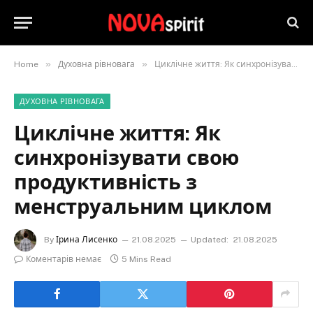
»
»
Home
Духовна рівновага
Циклічне життя: Як синхронізувати свою продуктивність з менструальним циклом
ДУХОВНА РІВНОВАГА
Циклічне життя: Як
синхронізувати свою
продуктивність з
менструальним циклом
By
Ірина Лисенко
21.08.2025
Updated:
21.08.2025
Коментарів немає
5 Mins Read