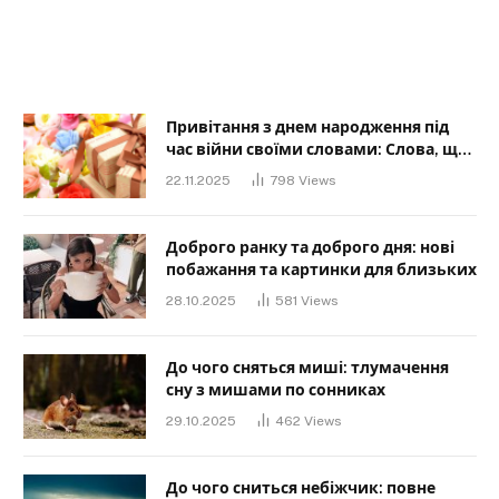
Привітання з днем народження під
час війни своїми словами: Слова, що
дарують надію та силу
22.11.2025
798
Views
Доброго ранку та доброго дня: нові
побажання та картинки для близьких
28.10.2025
581
Views
До чого сняться миші: тлумачення
сну з мишами по сонниках
29.10.2025
462
Views
До чого сниться небіжчик: повне