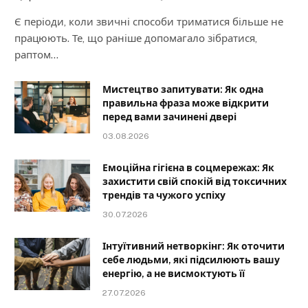
Є періоди, коли звичні способи триматися більше не
працюють. Те, що раніше допомагало зібратися,
раптом…
Мистецтво запитувати: Як одна
правильна фраза може відкрити
перед вами зачинені двері
03.08.2026
Емоційна гігієна в соцмережах: Як
захистити свій спокій від токсичних
трендів та чужого успіху
30.07.2026
Інтуїтивний нетворкінг: Як оточити
себе людьми, які підсилюють вашу
енергію, а не висмоктують її
27.07.2026