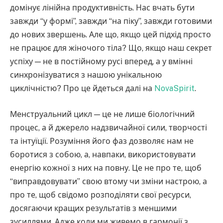
домінує лінійна продуктивність. Нас вчать бути
завжди “у формі”, завжди “на піку”, завжди готовими
до нових звершень. Але що, якщо цей підхід просто
не працює для жіночого тіла? Що, якщо наш секрет
успіху — не в постійному русі вперед, а у вмінні
синхронізуватися з нашою унікальною
циклічністю? Про це йдеться далі на
NovaSpirit
.
Менструальний цикл — це не лише біологічний
процес, а й джерело надзвичайної сили, творчості
та інтуїції. Розуміння його фаз дозволяє нам не
боротися з собою, а, навпаки, використовувати
енергію кожної з них на повну. Це не про те, щоб
“виправдовувати” свою втому чи зміни настрою, а
про те, щоб свідомо розподіляти свої ресурси,
досягаючи кращих результатів з меншими
зусиллями. Адже коли ми живемо в гармонії з