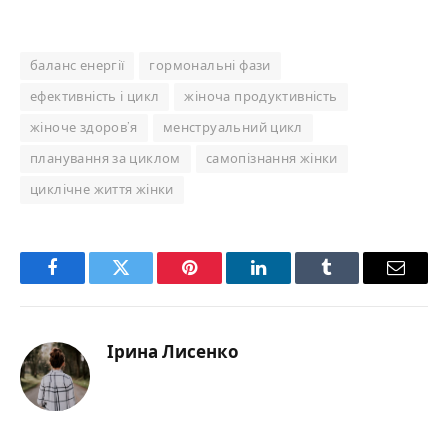
баланс енергії
гормональні фази
ефективність і цикл
жіноча продуктивність
жіноче здоров’я
менструальний цикл
планування за циклом
самопізнання жінки
циклічне життя жінки
Facebook
Twitter
Pinterest
LinkedIn
Tumblr
Email
Ірина Лисенко