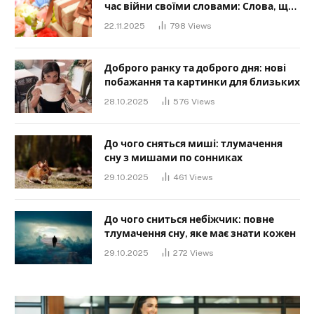
час війни своїми словами: Слова, що
дарують надію та силу
22.11.2025
798
Views
Доброго ранку та доброго дня: нові
побажання та картинки для близьких
28.10.2025
576
Views
До чого сняться миші: тлумачення
сну з мишами по сонниках
29.10.2025
461
Views
До чого сниться небіжчик: повне
тлумачення сну, яке має знати кожен
29.10.2025
272
Views