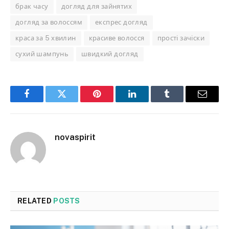
брак часу
догляд для зайнятих
догляд за волоссям
експрес догляд
краса за 5 хвилин
красиве волосся
прості зачіски
сухий шампунь
швидкий догляд
Facebook
Twitter
Pinterest
LinkedIn
Tumblr
Email
novaspirit
RELATED
POSTS