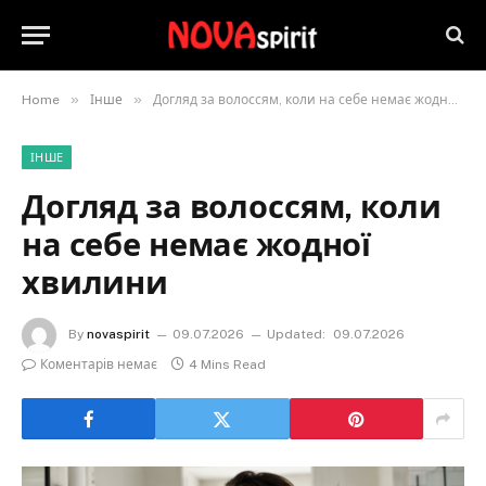
»
»
Home
Інше
Догляд за волоссям, коли на себе немає жодної хвилини
ІНШЕ
Догляд за волоссям, коли
на себе немає жодної
хвилини
By
novaspirit
09.07.2026
Updated:
09.07.2026
Коментарів немає
4 Mins Read