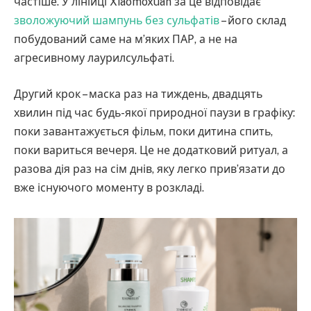
частіше. У лінійці Xiaomoxuan за це відповідає
зволожуючий шампунь без сульфатів
– його склад
побудований саме на м’яких ПАР, а не на
агресивному лаурилсульфаті.
Другий крок – маска раз на тиждень, двадцять
хвилин під час будь-якої природної паузи в графіку:
поки завантажується фільм, поки дитина спить,
поки вариться вечеря. Це не додатковий ритуал, а
разова дія раз на сім днів, яку легко прив’язати до
вже існуючого моменту в розкладі.