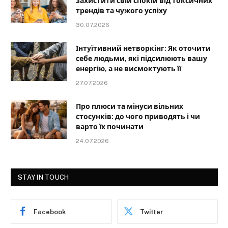
захистити свій спокій від токсичних
трендів та чужого успіху
30.07.2026
Інтуїтивний нетворкінг: Як оточити
себе людьми, які підсилюють вашу
енергію, а не висмоктують її
27.07.2026
Про плюси та мінуси вільних
стосунків: до чого приводять і чи
варто їх починати
24.07.2026
STAY IN TOUCH
Facebook
Twitter