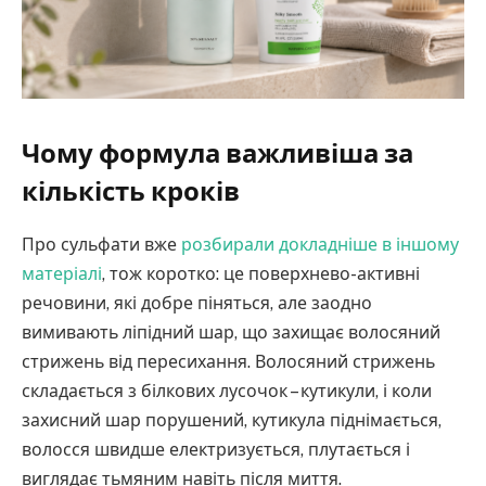
Чому формула важливіша за
кількість кроків
Про сульфати вже
розбирали докладніше в іншому
матеріалі
, тож коротко: це поверхнево-активні
речовини, які добре піняться, але заодно
вимивають ліпідний шар, що захищає волосяний
стрижень від пересихання. Волосяний стрижень
складається з білкових лусочок – кутикули, і коли
захисний шар порушений, кутикула піднімається,
волосся швидше електризується, плутається і
виглядає тьмяним навіть після миття.