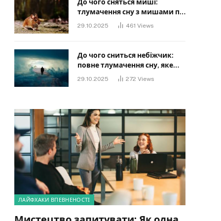
До чого сняться миші:
тлумачення сну з мишами по
сонниках
29.10.2025
461
Views
До чого сниться небіжчик:
повне тлумачення сну, яке
має знати кожен
29.10.2025
272
Views
ЛАЙФХАКИ ВПЕВНЕНОСТІ
Мистецтво запитувати: Як одна