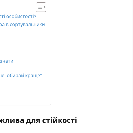
сті особистості?
Гра в сортувальники
 знати
ше, обирай краще”
жлива для стійкості