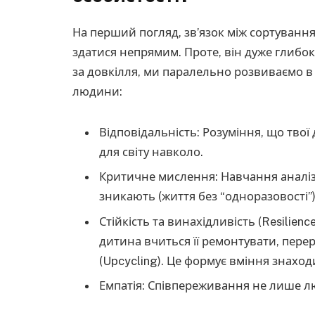
На перший погляд, зв’язок між сортування
здатися непрямим. Проте, він дуже глибок
за довкілля, ми паралельно розвиваємо в 
людини:
Відповідальність: Розуміння, що твої 
для світу навколо.
Критичне мислення: Навчання аналізу
зникають (життя без “одноразовості”)
Стійкість та винахідливість (Resilienc
дитина вчиться її ремонтувати, пере
(Upcycling). Це формує вміння знаход
Емпатія: Співпереживання не лише л