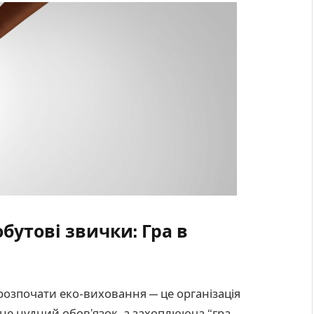
бутові звички: Гра в
озпочати еко-виховання — це організація
 не нудний обов’язок, а захоплююча “гра