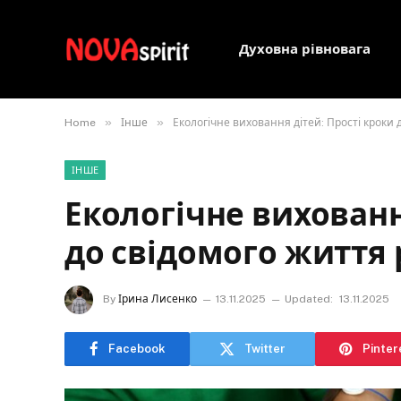
Духовна рівновага
»
»
Home
Інше
Екологічне виховання дітей: Прості кроки
ІНШЕ
Екологічне вихованн
до свідомого життя
By
Ірина Лисенко
13.11.2025
Updated:
13.11.2025
Facebook
Twitter
Pinter