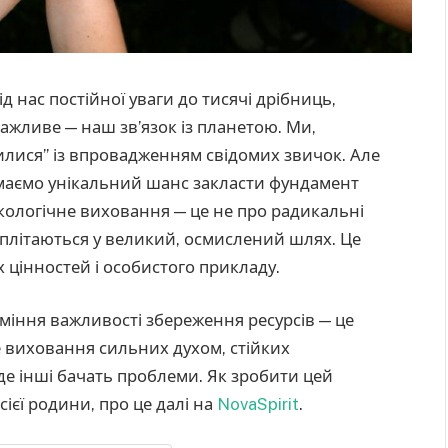
ід нас постійної уваги до тисячі дрібниць,
важливе — наш зв’язок із планетою. Ми,
нилися” із впровадженням свідомих звичок. Але
 маємо унікальний шанс закласти фундамент
Екологічне виховання — це не про радикальні
 сплітаються у великий, осмислений шлях. Це
х цінностей і особистого прикладу.
міння важливості збереження ресурсів — це
 виховання сильних духом, стійких
 де інші бачать проблеми. Як зробити цей
єї родини, про це далі на
NovaSpirit
.