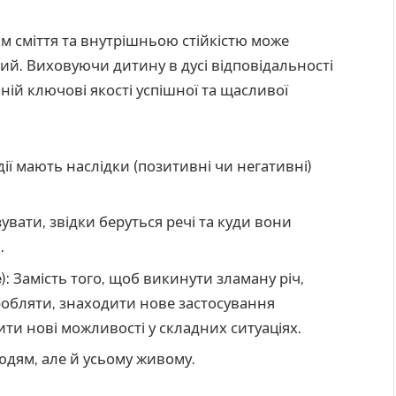
м сміття та внутрішньою стійкістю може
ий. Виховуючи дитину в дусі відповідальності
ній ключові якості успішної та щасливої
дії мають наслідки (позитивні чи негативні)
вати, звідки беруться речі та куди вони
.
e): Замість того, щоб викинути зламану річ,
робляти, знаходити нове застосування
ити нові можливості у складних ситуаціях.
юдям, але й усьому живому.