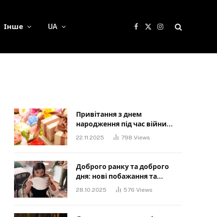
Інше
UA
Facebook
X
Instagram
(Twitter)
Привітання з днем
народження під час війни
своїми словами: Слова, що
22.11.2025
798
Views
дарують надію та силу
Доброго ранку та доброго
дня: нові побажання та
картинки для близьких
28.10.2025
576
Views