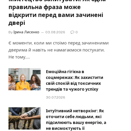
правильна фраза може
відкрити перед вами зачинені
двері
By
Ірина Лисенко
03.08.2026
0
Є моменти, коли ми стоїмо перед зачиненими
дверима й навіть не намагаємося постукати.
Не тому,…
Емоційна гігієна в
соцмережах: Як захистити
свій спокій від токсичних
трендів та чужого успіху
30.07.2026
Інтуїтивний нетворкінг: Як
оточити себе людьми, які
підсилюють вашу енергію, а
не висмоктують її