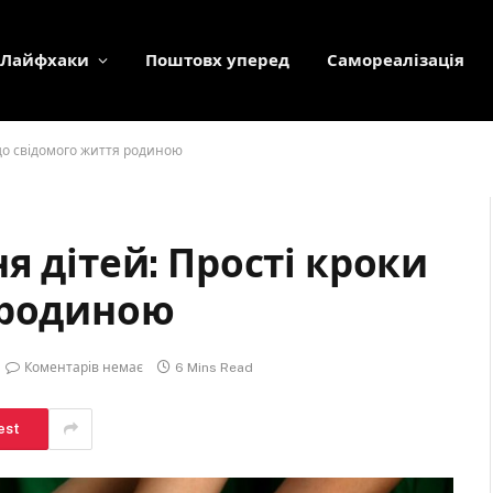
Лайфхаки
Поштовх уперед
Самореалізація
 до свідомого життя родиною
я дітей: Прості кроки
 родиною
Коментарів немає
6 Mins Read
est