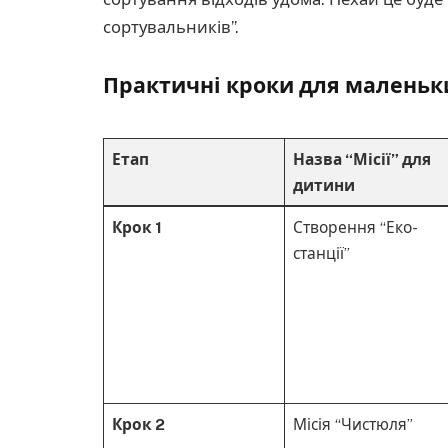
сортувальників”.
Практичні кроки для маленьки
Етап
Назва “Місії” для
дитини
Крок 1
Створення “Еко-
станції”
Крок 2
Місія “Чистюля”