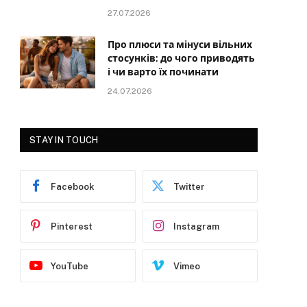
27.07.2026
Про плюси та мінуси вільних
стосунків: до чого приводять
і чи варто їх починати
24.07.2026
STAY IN TOUCH
Facebook
Twitter
Pinterest
Instagram
YouTube
Vimeo