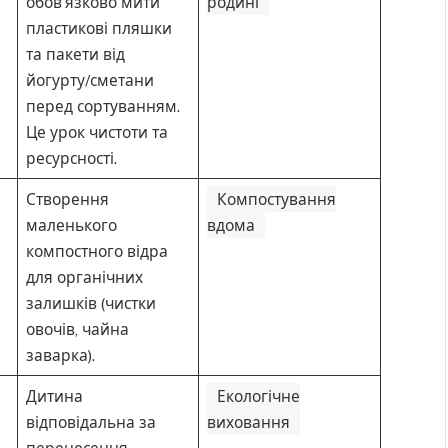
обов’язково мити
родині
пластикові пляшки
та пакети від
йогурту/сметани
перед сортуванням.
Це урок чистоти та
ресурсності.
Створення
Компостування
маленького
вдома
компостного відра
для органічних
залишків (чистки
овочів, чайна
заварка).
Дитина
Екологічне
відповідальна за
виховання