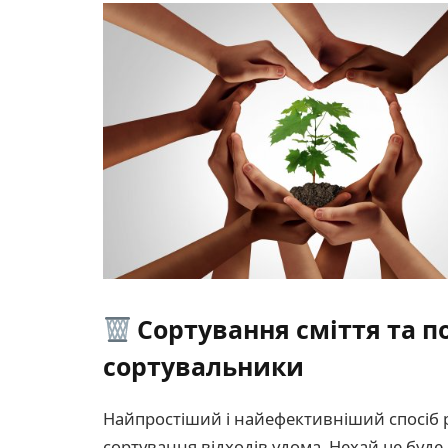
Сортування сміття та по
сортувальники
Найпростіший і найефективніший спосіб р
сортування відходів удома. Нехай це буде