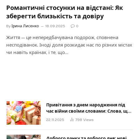
Романтичні стосунки на відстані: Як
зберегти близькість та довіру
By
Ірина Лисенко
18.09.2025
0
Життя — це непередбачувана подорож, сповнена
несподіванок. Іноді доля розкидає нас по різних містах
чи навіть країнах, і те, що…
Привітання з днем народження під
час війни своїми словами: Слова, що
дарують надію та силу
22.11.2025
798
Views
Доброго ранку та доброго дня: нові