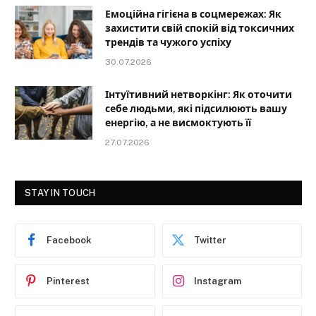
Емоційна гігієна в соцмережах: Як
захистити свій спокій від токсичних
трендів та чужого успіху
30.07.2026
Інтуїтивний нетворкінг: Як оточити
себе людьми, які підсилюють вашу
енергію, а не висмоктують її
27.07.2026
STAY IN TOUCH
Facebook
Twitter
Pinterest
Instagram