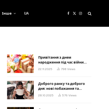
Інше
UA
Facebook
X
Instagram
(Twitter)
Привітання з днем
народження під час війни
своїми словами: Слова, що
22.11.2025
798
Views
дарують надію та силу
Доброго ранку та доброго
дня: нові побажання та
картинки для близьких
28.10.2025
576
Views