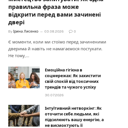
правильна фраза може
відкрити перед вами зачинені
двері
By
Ірина Лисенко
03.08.2026
0
Є моменти, коли ми стоїмо перед зачиненими
дверима й навіть не намагаємося постукати.
Не тому,…
Емоційна гігієна в
соцмережах: Як захистити
свій спокій від токсичних
трендів та чужого успіху
30.07.2026
Інтуїтивний нетворкінг: Як
оточити себе людьми, які
підсилюють вашу енергію, а
не висмоктують її