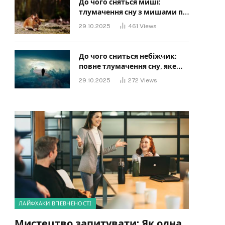
До чого сняться миші:
тлумачення сну з мишами по
сонниках
29.10.2025
461
Views
До чого сниться небіжчик:
повне тлумачення сну, яке
має знати кожен
29.10.2025
272
Views
ЛАЙФХАКИ ВПЕВНЕНОСТІ
Мистецтво запитувати: Як одна