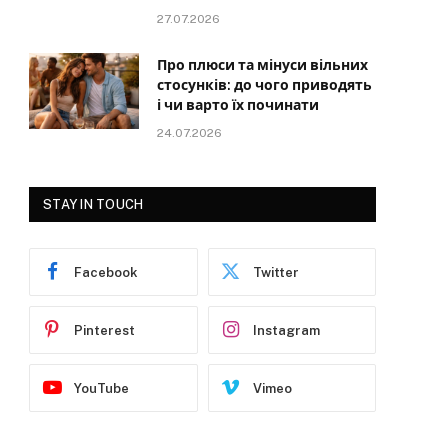
27.07.2026
Про плюси та мінуси вільних
стосунків: до чого приводять
і чи варто їх починати
24.07.2026
STAY IN TOUCH
Facebook
Twitter
Pinterest
Instagram
YouTube
Vimeo