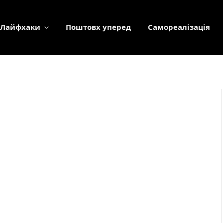
Лайфхаки
Поштовх уперед
Самореалізація