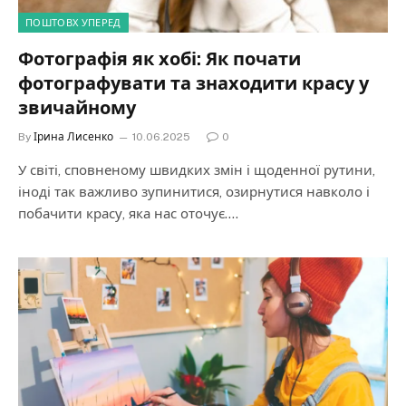
ПОШТОВХ УПЕРЕД
Фотографія як хобі: Як почати
фотографувати та знаходити красу у
звичайному
By
Ірина Лисенко
10.06.2025
0
У світі, сповненому швидких змін і щоденної рутини,
іноді так важливо зупинитися, озирнутися навколо і
побачити красу, яка нас оточує.…