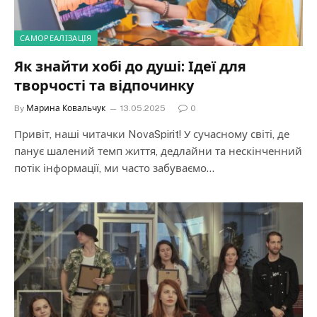
САМОРЕАЛІЗАЦІЯ
Як знайти хобі до душі: Ідеї для
творчості та відпочинку
By
Марина Ковальчук
13.05.2025
0
Привіт, наші читачки NovaSpirit! У сучасному світі, де
панує шалений темп життя, дедлайни та нескінченний
потік інформації, ми часто забуваємо…