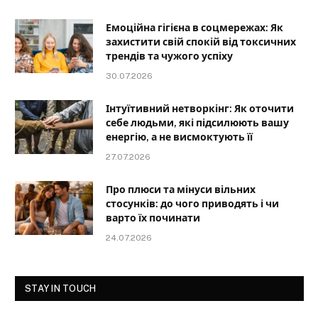
Емоційна гігієна в соцмережах: Як
захистити свій спокій від токсичних
трендів та чужого успіху
30.07.2026
Інтуїтивний нетворкінг: Як оточити
себе людьми, які підсилюють вашу
енергію, а не висмоктують її
27.07.2026
Про плюси та мінуси вільних
стосунків: до чого приводять і чи
варто їх починати
24.07.2026
STAY IN TOUCH