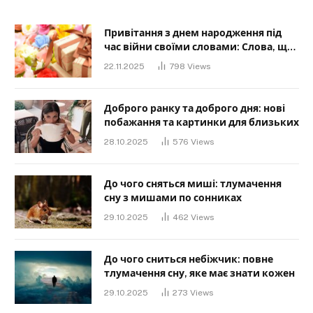
Привітання з днем народження під
час війни своїми словами: Слова, що
дарують надію та силу
22.11.2025
798
Views
Доброго ранку та доброго дня: нові
побажання та картинки для близьких
28.10.2025
576
Views
До чого сняться миші: тлумачення
сну з мишами по сонниках
29.10.2025
462
Views
До чого сниться небіжчик: повне
тлумачення сну, яке має знати кожен
29.10.2025
273
Views