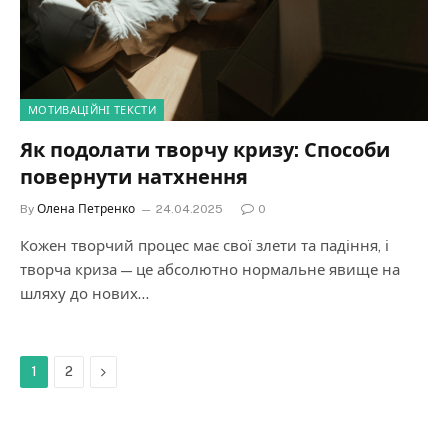
МОТИВАЦІЙНІ ТЕКСТИ
Як подолати творчу кризу: Способи
повернути натхнення
By
Олена Петренко
24.04.2025
0
Кожен творчий процес має свої злети та падіння, і
творча криза — це абсолютно нормальне явище на
шляху до нових…
Next
1
2