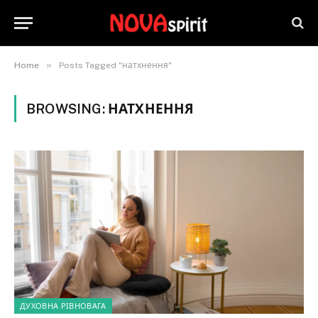
»
Home
Posts Tagged "натхнення"
BROWSING:
НАТХНЕННЯ
ДУХОВНА РІВНОВАГА