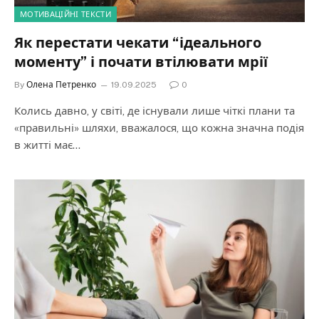
МОТИВАЦІЙНІ ТЕКСТИ
Як перестати чекати “ідеального
моменту” і почати втілювати мрії
By
Олена Петренко
19.09.2025
0
Колись давно, у світі, де існували лише чіткі плани та
«правильні» шляхи, вважалося, що кожна значна подія
в житті має…