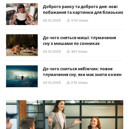
Доброго ранку та доброго дня: нові
побажання та картинки для близьких
28.10.2025
576
Views
До чого сняться миші: тлумачення
сну з мишами по сонниках
29.10.2025
461
Views
До чого сниться небіжчик: повне
тлумачення сну, яке має знати кожен
29.10.2025
272
Views