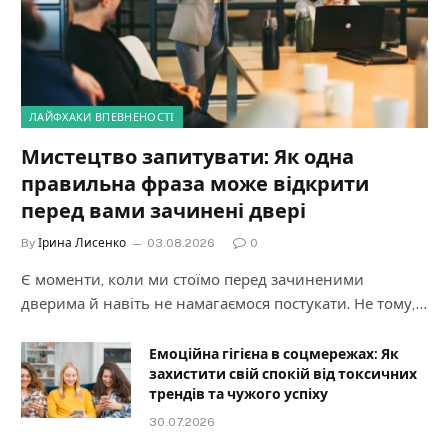
ЛАЙФХАКИ ВПЕВНЕНОСТІ
Мистецтво запитувати: Як одна
правильна фраза може відкрити
перед вами зачинені двері
By
Ірина Лисенко
03.08.2026
0
Є моменти, коли ми стоїмо перед зачиненими
дверима й навіть не намагаємося постукати. Не тому,…
Емоційна гігієна в соцмережах: Як
захистити свій спокій від токсичних
трендів та чужого успіху
30.07.2026