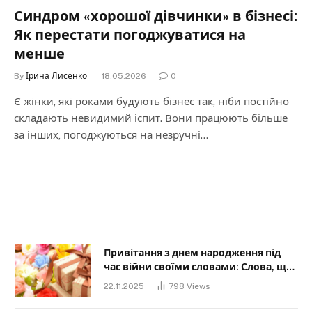
Синдром «хорошої дівчинки» в бізнесі:
Як перестати погоджуватися на
менше
By
Ірина Лисенко
18.05.2026
0
Є жінки, які роками будують бізнес так, ніби постійно
складають невидимий іспит. Вони працюють більше
за інших, погоджуються на незручні…
Привітання з днем народження під
час війни своїми словами: Слова, що
дарують надію та силу
22.11.2025
798
Views