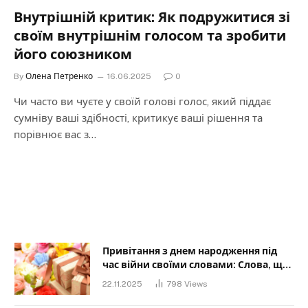
Внутрішній критик: Як подружитися зі
своїм внутрішнім голосом та зробити
його союзником
By
Олена Петренко
16.06.2025
0
Чи часто ви чуєте у своїй голові голос, який піддає
сумніву ваші здібності, критикує ваші рішення та
порівнює вас з…
Привітання з днем народження під
час війни своїми словами: Слова, що
дарують надію та силу
22.11.2025
798
Views