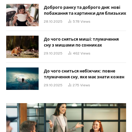
Доброго ранку та доброго дня: нові
побажання та картинки для близьких
28.10.2025
578
Views
До чого сняться миші: тлумачення
сну з мишами по сонниках
29.10.2025
462
Views
До чого сниться небіжчик: повне
тлумачення сну, яке має знати кожен
29.10.2025
275
Views