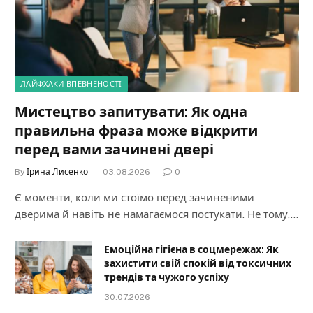
ЛАЙФХАКИ ВПЕВНЕНОСТІ
Мистецтво запитувати: Як одна
правильна фраза може відкрити
перед вами зачинені двері
By
Ірина Лисенко
03.08.2026
0
Є моменти, коли ми стоїмо перед зачиненими
дверима й навіть не намагаємося постукати. Не тому,…
Емоційна гігієна в соцмережах: Як
захистити свій спокій від токсичних
трендів та чужого успіху
30.07.2026