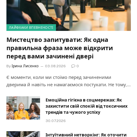
ЛАЙФХАКИ ВПЕВНЕНОСТІ
Мистецтво запитувати: Як одна
правильна фраза може відкрити
перед вами зачинені двері
By
Ірина Лисенко
03.08.2026
0
Є моменти, коли ми стоїмо перед зачиненими
дверима й навіть не намагаємося постукати. Не тому,…
Емоційна гігієна в соцмережах: Як
захистити свій спокій від токсичних
трендів та чужого успіху
30.07.2026
Інтуїтивний нетворкінг: Як оточити