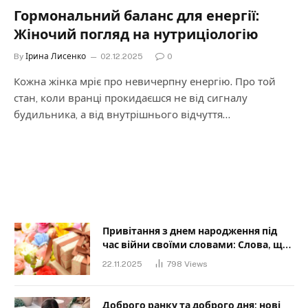
Гормональний баланс для енергії:
Жіночий погляд на нутриціологію
By
Ірина Лисенко
02.12.2025
0
Кожна жінка мріє про невичерпну енергію. Про той
стан, коли вранці прокидаєшся не від сигналу
будильника, а від внутрішнього відчуття…
Привітання з днем народження під
час війни своїми словами: Слова, що
дарують надію та силу
22.11.2025
798
Views
Доброго ранку та доброго дня: нові