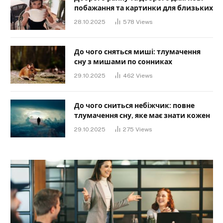
побажання та картинки для близьких
28.10.2025
578
Views
До чого сняться миші: тлумачення
сну з мишами по сонниках
29.10.2025
462
Views
До чого сниться небіжчик: повне
тлумачення сну, яке має знати кожен
29.10.2025
275
Views