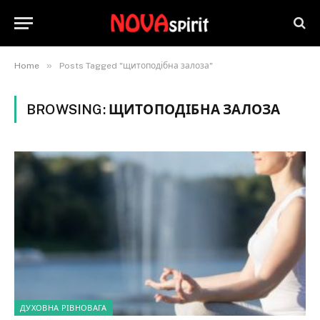
»
Home
Posts Tagged "щитоподібна залоза"
BROWSING:
ЩИТОПОДІБНА ЗАЛОЗА
ДУХОВНА РІВНОВАГА