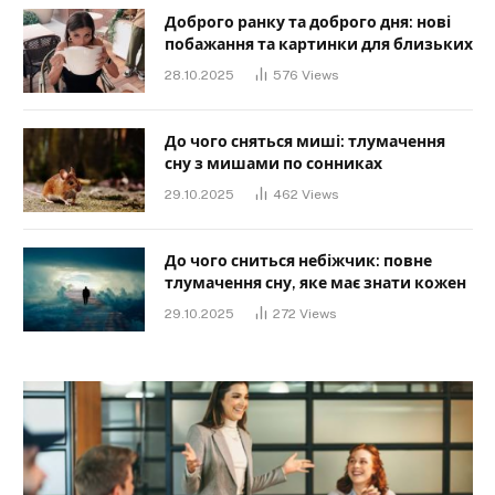
Доброго ранку та доброго дня: нові
побажання та картинки для близьких
28.10.2025
576
Views
До чого сняться миші: тлумачення
сну з мишами по сонниках
29.10.2025
462
Views
До чого сниться небіжчик: повне
тлумачення сну, яке має знати кожен
29.10.2025
272
Views