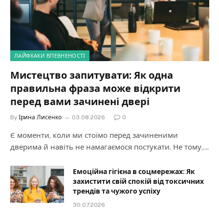
ЛАЙФХАКИ ВПЕВНЕНОСТІ
Мистецтво запитувати: Як одна
правильна фраза може відкрити
перед вами зачинені двері
By
Ірина Лисенко
03.08.2026
0
Є моменти, коли ми стоїмо перед зачиненими
дверима й навіть не намагаємося постукати. Не тому,…
Емоційна гігієна в соцмережах: Як
захистити свій спокій від токсичних
трендів та чужого успіху
30.07.2026