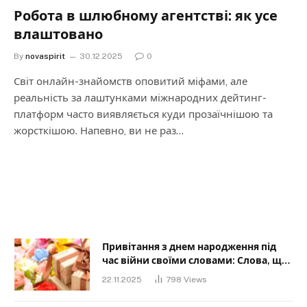
Робота в шлюбному агентстві: як усе
влаштовано
By
novaspirit
30.12.2025
0
Світ онлайн-знайомств оповитий міфами, але
реальність за лаштунками міжнародних дейтинг-
платформ часто виявляється куди прозаїчнішою та
жорсткішою. Напевно, ви не раз…
Привітання з днем народження під
час війни своїми словами: Слова, що
дарують надію та силу
22.11.2025
798
Views